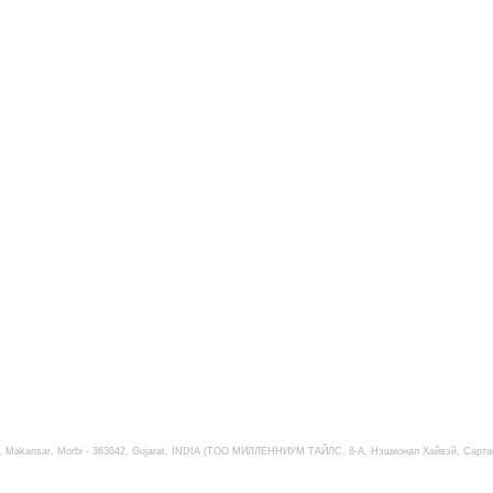
ad, Makansar, Morbi - 363642, Gujarat, INDIA (TOO МИЛЛЕННИУМ ТАЙЛС, 8-А, Нэшионал Хайвэй, Сарта