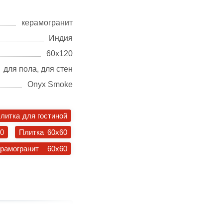
керамогранит
Индия
60х120
для пола, для стен
Onyx Smoke
литка для гостиной
30
Плитка 60x60
ерамогранит 60x60