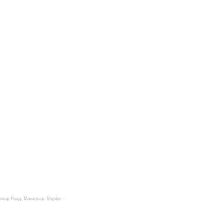
нпар Роад, Макансар, Морби -