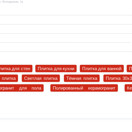
л. Молодежная, 2а
литка для стен
Плитка для кухни
Плитка для ванной
П
 плитка
Светлая плитка
Тёмная плитка
Плитка 30x
огранит для пола
Полированный керамогранит
К