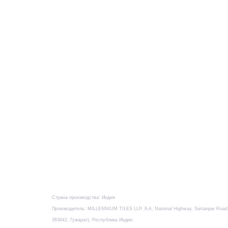
Страна производства: Индия
Производитель: MILLENNIUM TILES LLP, 8-А, National Highway, Sartanpar Ro
363642, Гужарат), Республика Индия.