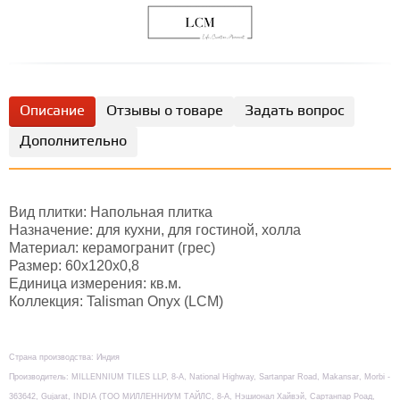
Описание
Отзывы о товаре
Задать вопрос
Дополнительно
Вид плитки: Напольная плитка
Назначение: для кухни, для гостиной, холла
Материал: керамогранит (грес)
Размер: 60х120x0,8
Единица измерения: кв.м.
Коллекция: Talisman Onyx (LCM)
Страна производства: Индия
Производитель: MILLENNIUM TILES LLP, 8-А, National Highway, Sartanpar Road, Makansar, Morbi -
363642, Gujarat, INDIA (TOO МИЛЛЕННИУМ ТАЙЛС, 8-А, Нэшионал Хайвэй, Сартанпар Роад,