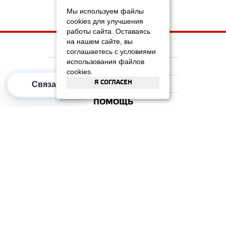
Мы используем файлы
cookies для улучшения
работы сайта. Оставаясь
на нашем сайте, вы
НА ГЛАВНУЮ
соглашаетесь с условиями
использования файлов
КОМПАНИЯ
cookies.
Я СОГЛАСЕН
ИНФОРМАЦИЯ
Связаться
ПОМОЩЬ
ПОПУЛЯРНЫЕ КАТЕГОРИИ
2012–2026 OOO "Рускойл Групп"
Все права защищены
ОТЗЫВЫ НА