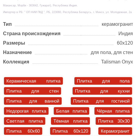
Макансар, Морби - 363642, Гужарат), Республика Индия.
Импортер в РБ: " ОП НИИ ПКД ", РБ, 223060, Республика Беларусь, г. Минск, ул. Молодежная, 2а
Тип
керамогранит
Страна происхождения
Индия
Размеры
60х120
Назначение
для пола, для стен
Коллекция
Talisman Onyx
Керамическая плитка
Плитка для пола
Плитка для стен
Плитка для кухни
Плитка для ванной
Плитка для гостиной
Недорогая плитка
Белая плитка
Чёрная плитка
Светлая плитка
Тёмная плитка
Плитка 30x30
Плитка 60x60
Плитка 60x120
Керамогранит