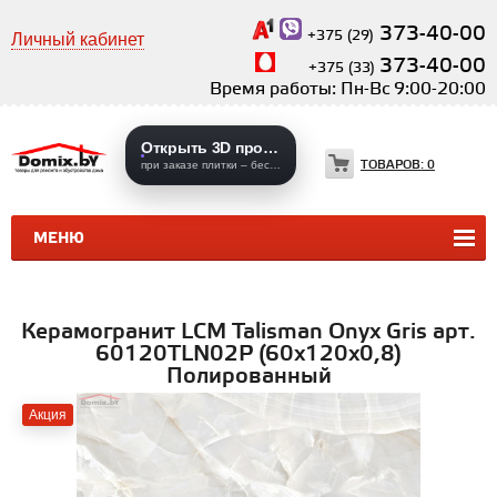
373-40-00
+375 (29)
Личный кабинет
373-40-00
+375 (33)
Время работы: Пн-Вс 9:00-20:00
Открыть 3D проекты
ТОВАРОВ:
0
при заказе плитки – бесплатно
МЕНЮ
КЕРАМИЧЕСКАЯ ПЛИТКА
КЕРАМОГРАНИТ
Керамогранит LCM Talisman Onyx Gris арт.
60120TLN02P (60x120x0,8)
Полированный
Акция