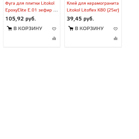
Фуга для плитки Litokol
Клей для керамогранита
EpoxyElite E.01 зефир (2
Litokol Litoflex K80 (25кг)
кг)
105,92 руб.
39,45 руб.
В КОРЗИНУ
В КОРЗИНУ