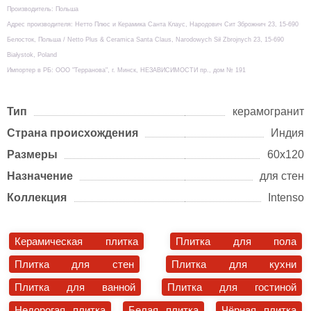
Производитель: Польша
Адрес производителя: Нетто Плюс и Керамика Санта Клаус, Народович Сит Зброжнич 23, 15-690
Белосток, Польша / Netto Plus & Ceramica Santa Claus, Narodowych Sił Zbrojnych 23, 15-690
Białystok, Poland
Импортер в РБ: ООО "Терранова", г. Минск, НЕЗАВИСИМОСТИ пр., дом № 191
Тип
керамогранит
Страна происхождения
Индия
Размеры
60х120
Назначение
для стен
Коллекция
Intenso
Керамическая плитка
Плитка для пола
Плитка для стен
Плитка для кухни
Плитка для ванной
Плитка для гостиной
Недорогая плитка
Белая плитка
Чёрная плитка