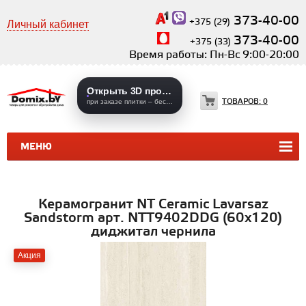
373-40-00
+375 (29)
Личный кабинет
373-40-00
+375 (33)
Время работы: Пн-Вс 9:00-20:00
Открыть 3D проекты
ТОВАРОВ:
0
при заказе плитки – бесплатно
МЕНЮ
КЕРАМИЧЕСКАЯ ПЛИТКА
КЕРАМОГРАНИТ
Керамогранит NT Ceramic Lavarsaz
Sandstorm арт. NTT9402DDG (60x120)
диджитал чернила
Акция