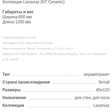
Коллекция Lavarsaz (NT Ceramic)
Габариты и вес
Ширина 600 мм
Длина 1200 мм
Страна производитель: Россия
Производитель: ЗАО «Керамогранитный завод»
Адрес производителя: Москва, Летниковская, д. 2, стр.1, этаж 11
Импортер в РБ: ООО "Флорсток ", РБ, 220062, Республика Беларусь, г. Минск пр. Победителей,
д.129, пом.358
Тип
керамогранит
Страна происхождения
Китай
Размеры
60х120
Назначение
для стен, для пола
Коллекция
Lavarsaz