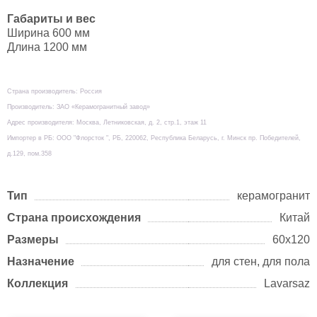
Габариты и вес
Ширина 600 мм
Длина 1200 мм
Страна производитель: Россия
Производитель: ЗАО «Керамогранитный завод»
Адрес производителя: Москва, Летниковская, д. 2, стр.1, этаж 11
Импортер в РБ: ООО "Флорсток ", РБ, 220062, Республика Беларусь, г. Минск пр. Победителей,
д.129, пом.358
Тип
керамогранит
Страна происхождения
Китай
Размеры
60х120
Назначение
для стен, для пола
Коллекция
Lavarsaz