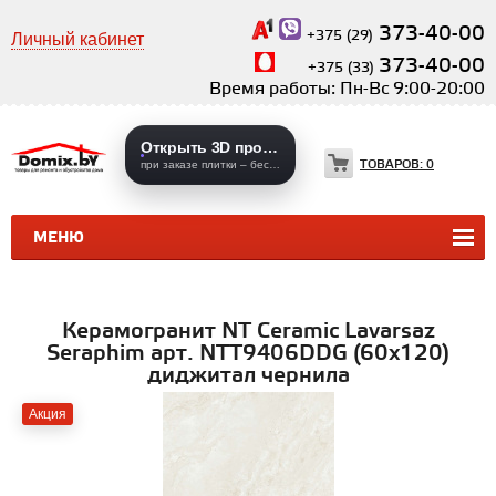
373-40-00
+375 (29)
Личный кабинет
373-40-00
+375 (33)
Время работы: Пн-Вс 9:00-20:00
Открыть 3D проекты
ТОВАРОВ:
0
при заказе плитки – бесплатно
МЕНЮ
КЕРАМИЧЕСКАЯ ПЛИТКА
КЕРАМОГРАНИТ
Керамогранит NT Ceramic Lavarsaz
Seraphim арт. NTT9406DDG (60x120)
диджитал чернила
Акция