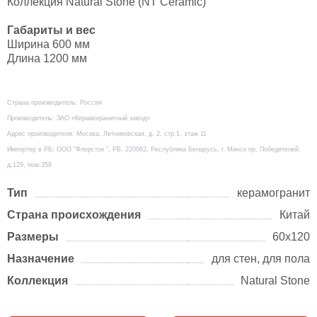
Коллекция Natural Stone (NT Ceramic)
Габариты и вес
Ширина 600 мм
Длина 1200 мм
Страна производитель: Россия
Производитель: ЗАО «Керамогранитный завод»
Адрес производителя: Москва, Летниковская, д. 2, стр.1, этаж 11
Импортер в РБ: ООО "Флорсток ", РБ, 220062, Республика Беларусь, г. Минск пр. Победителей,
д.129, пом.358
Тип
керамогранит
Страна происхождения
Китай
Размеры
60х120
Назначение
для стен, для пола
Коллекция
Natural Stone