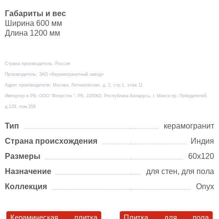
Габариты и вес
Ширина 600 мм
Длина 1200 мм
Страна производитель: Россия
Производитель: ЗАО «Керамогранитный завод»
Адрес производителя: Москва, Летниковская, д. 2, стр.1, этаж 11
Импортер в РБ: ООО "Флорсток ", РБ, 220062, Республика Беларусь, г. Минск пр. Победителей,
д.129, пом.358
Тип
керамогранит
Страна происхождения
Индия
Размеры
60х120
Назначение
для стен, для пола
Коллекция
Onyx
Керамическая плитка
Плитка для пола