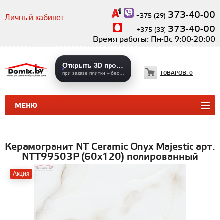
373-40-00
+375 (29)
Личный кабинет
373-40-00
+375 (33)
Время работы: Пн-Вс 9:00-20:00
Открыть 3D проекты
ТОВАРОВ:
0
при заказе плитки – бесплатно
МЕНЮ
КЕРАМИЧЕСКАЯ ПЛИТКА
КЕРАМОГРАНИТ
Керамогранит NT Ceramic Onyx Majestic арт.
NTT99503P (60x120) полированный
Акция