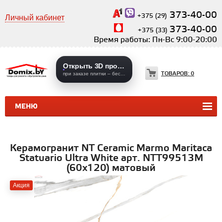
373-40-00
+375 (29)
Личный кабинет
373-40-00
+375 (33)
Время работы: Пн-Вс 9:00-20:00
Открыть 3D проекты
ТОВАРОВ:
0
при заказе плитки – бесплатно
МЕНЮ
КЕРАМИЧЕСКАЯ ПЛИТКА
КЕРАМОГРАНИТ
Керамогранит NT Ceramic Marmo Maritaca
Statuario Ultra White арт. NTT99513M
(60x120) матовый
Акция