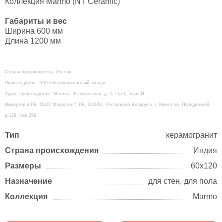
Коллекция Marmo (NT Ceramic)
Габариты и вес
Ширина 600 мм
Длина 1200 мм
Страна производитель: Россия
Производитель: ЗАО «Керамогранитный завод»
Адрес производителя: Москва, Летниковская, д. 2, стр.1, этаж 11
Импортер в РБ: ООО "Флорсток ", РБ, 220062, Республика Беларусь, г. Минск пр. Победителей,
д.129, пом.358
Тип
керамогранит
Страна происхождения
Индия
Размеры
60х120
Назначение
для стен, для пола
Коллекция
Marmo