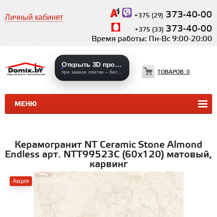
373-40-00
+375 (29)
Личный кабинет
373-40-00
+375 (33)
Время работы: Пн-Вс 9:00-20:00
Открыть 3D проекты
ТОВАРОВ:
0
при заказе плитки – бесплатно
МЕНЮ
КЕРАМИЧЕСКАЯ ПЛИТКА
КЕРАМОГРАНИТ
Керамогранит NT Ceramic Stone Almond
Endless арт. NTT99523C (60x120) матовый,
карвинг
Акция