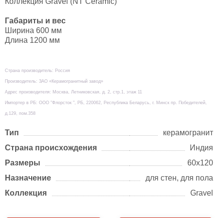
Коллекция Gravel (NT Ceramic)
Габариты и вес
Ширина 600 мм
Длина 1200 мм
Страна производитель: Россия
Производитель: ЗАО «Керамогранитный завод»
Адрес производителя: Москва, Летниковская, д. 2, стр.1, этаж 11
Импортер в РБ: ООО "Флорсток ", РБ, 220062, Республика Беларусь, г. Минск пр. Победителей,
д.129, пом.358
Тип
керамогранит
Страна происхождения
Индия
Размеры
60х120
Назначение
для стен, для пола
Коллекция
Gravel