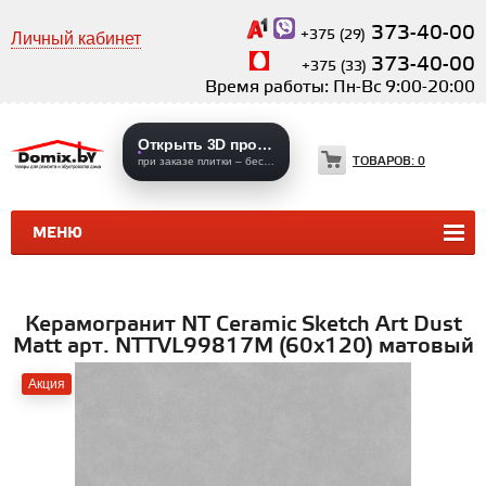
373-40-00
+375 (29)
Личный кабинет
373-40-00
+375 (33)
Время работы: Пн-Вс 9:00-20:00
Открыть 3D проекты
ТОВАРОВ:
0
при заказе плитки – бесплатно
МЕНЮ
КЕРАМИЧЕСКАЯ ПЛИТКА
КЕРАМОГРАНИТ
Керамогранит NT Ceramic Sketch Art Dust
Matt арт. NTTVL99817M (60x120) матовый
Акция