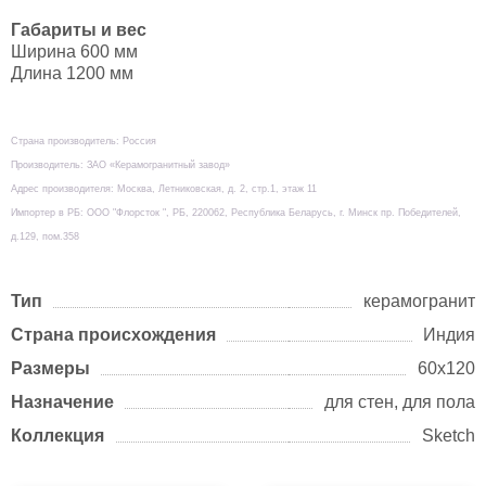
Габариты и вес
Ширина 600 мм
Длина 1200 мм
Страна производитель: Россия
Производитель: ЗАО «Керамогранитный завод»
Адрес производителя: Москва, Летниковская, д. 2, стр.1, этаж 11
Импортер в РБ: ООО "Флорсток ", РБ, 220062, Республика Беларусь, г. Минск пр. Победителей,
д.129, пом.358
Тип
керамогранит
Страна происхождения
Индия
Размеры
60х120
Назначение
для стен, для пола
Коллекция
Sketch