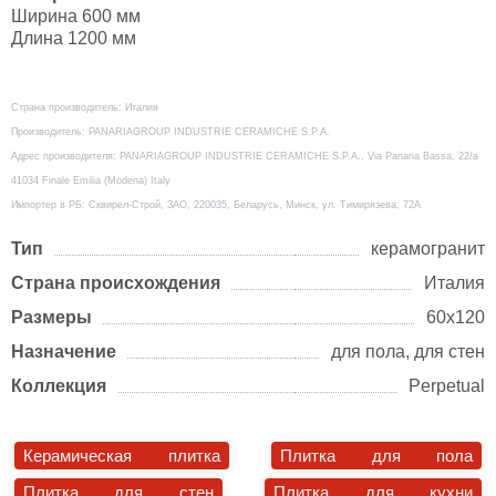
Ширина 600 мм
Длина 1200 мм
Страна производитель: Италия
Производитель: PANARIAGROUP INDUSTRIE CERAMICHE S.P.A.
Адрес производителя: PANARIAGROUP INDUSTRIE CERAMICHE S.P.A., Via Panaria Bassa, 22/a
41034 Finale Emilia (Modena) Italy
Импортер в РБ: Сквирел-Строй, ЗАО, 220035, Беларусь, Минск, ул. Тимирязева, 72А
Тип
керамогранит
Страна происхождения
Италия
Размеры
60х120
Назначение
для пола, для стен
Коллекция
Perpetual
Керамическая плитка
Плитка для пола
Плитка для стен
Плитка для кухни