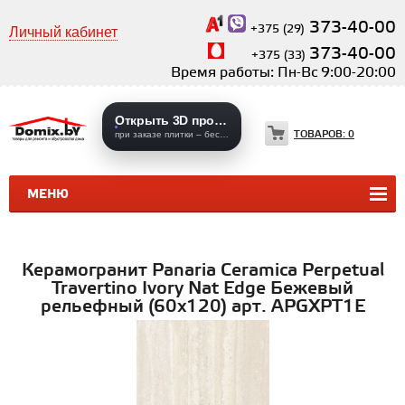
373-40-00
+375 (29)
Личный кабинет
373-40-00
+375 (33)
Время работы: Пн-Вс 9:00-20:00
Открыть 3D проекты
ТОВАРОВ:
0
при заказе плитки – бесплатно
МЕНЮ
КЕРАМИЧЕСКАЯ ПЛИТКА
КЕРАМОГРАНИТ
Керамогранит Panaria Ceramica Perpetual
Travertino Ivory Nat Edge Бежевый
рельефный (60x120) арт. APGXPT1E