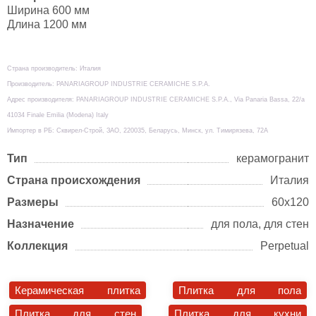
Ширина 600 мм
Длина 1200 мм
Страна производитель: Италия
Производитель: PANARIAGROUP INDUSTRIE CERAMICHE S.P.A.
Адрес производителя: PANARIAGROUP INDUSTRIE CERAMICHE S.P.A., Via Panaria Bassa, 22/a
41034 Finale Emilia (Modena) Italy
Импортер в РБ: Сквирел-Строй, ЗАО, 220035, Беларусь, Минск, ул. Тимирязева, 72А
Тип
керамогранит
Страна происхождения
Италия
Размеры
60х120
Назначение
для пола, для стен
Коллекция
Perpetual
Керамическая плитка
Плитка для пола
Плитка для стен
Плитка для кухни