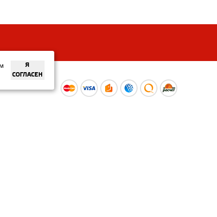
ем
Я
СОГЛАСЕН
ы
Время работы интернет-
ой оферты
магазина: Пн-Вс 09:00 – 20:00
Информация носит
ознакомительный характер и
не является публичной офертой.
Наличие и
актуальные цены вы можете
уточнить по телефону
+375 (29) 373-40-30 или в нашем
салоне.
© ООО «Рускойл Групп» —