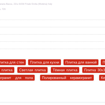
a Bassa, 22/a 41034 Finale Emilia (Modena) Italy
а, 72А
литка для стен
Плитка для кухни
Плитка для ванной
П
 плитка
Светлая плитка
Тёмная плитка
Плитка 30x
огранит для пола
Полированный керамогранит
К