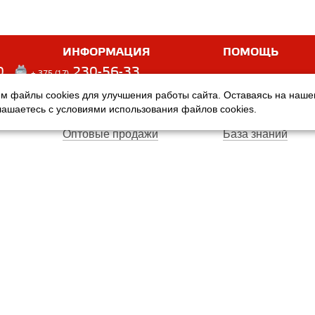
ИНФОРМАЦИЯ
ПОМОЩЬ
0
230-56-33
+ 375 (17)
м файлы cookies для улучшения работы сайта. Оставаясь на наш
Оплата
Услуги
глашаетесь с условиями использования файлов cookies.
Доставка
Производители
Оптовые продажи
База знаний
Гарантия
Вопросы и ответ
Магазины
Договор публичн