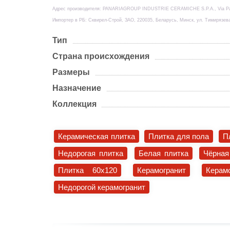
Адрес производителя: PANARIAGROUP INDUSTRIE CERAMICHE S.P.A., Via Panari
Импортер в РБ: Сквирел-Строй, ЗАО, 220035, Беларусь, Минск, ул. Тимирязев
Тип
Страна происхождения
Размеры
Назначение
Коллекция
Керамическая плитка
Плитка для пола
П
Недорогая плитка
Белая плитка
Чёрная
Плитка 60x120
Керамогранит
Керам
Недорогой керамогранит