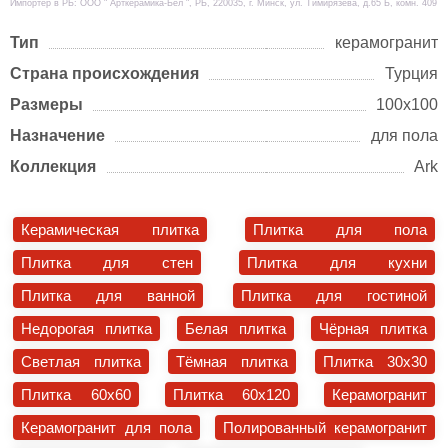
Импортер в РБ: ООО " Арткерамика-Бел ", РБ, 220035, г. Минск, ул. Тимирязева, д.65 Б, комн. 409
Тип
керамогранит
Страна происхождения
Турция
Размеры
100х100
Назначение
для пола
Коллекция
Ark
Керамическая плитка
Плитка для пола
Плитка для стен
Плитка для кухни
Плитка для ванной
Плитка для гостиной
Недорогая плитка
Белая плитка
Чёрная плитка
Светлая плитка
Тёмная плитка
Плитка 30x30
Плитка 60x60
Плитка 60x120
Керамогранит
Керамогранит для пола
Полированный керамогранит