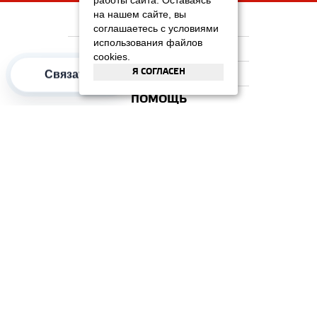
работы сайта. Оставаясь
на нашем сайте, вы
НА ГЛАВНУЮ
соглашаетесь с условиями
использования файлов
КОМПАНИЯ
cookies.
Я СОГЛАСЕН
Связаться
ИНФОРМАЦИЯ
ПОМОЩЬ
ПОПУЛЯРНЫЕ КАТЕГОРИИ
2012–2026 OOO "Рускойл Групп"
Все права защищены
ОТЗЫВЫ НА
ДОМИКС