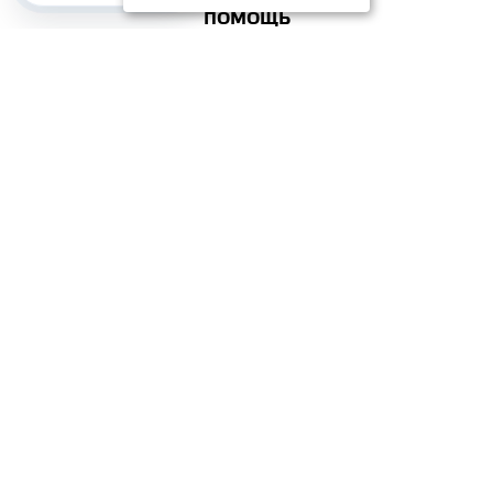
ПОМОЩЬ
ПОПУЛЯРНЫЕ КАТЕГОРИИ
2012–2026 OOO "Рускойл Групп"
Все права защищены
ОТЗЫВЫ НА
ДОМИКС
4.3
/
5
(37 отзывов)
ОСТАВИТЬ ОТЗЫВ
Сергей Пикапов
Отличный салон плитки, огромный выбор, и