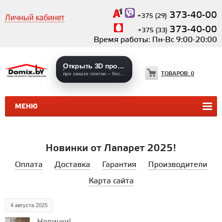
373-40-00
+375 (29)
Личный кабинет
373-40-00
+375 (33)
Время работы: Пн-Вс 9:00-20:00
Открыть 3D проекты
ТОВАРОВ:
0
при заказе плитки – бесплатно
МЕНЮ
КЕРАМИЧЕСКАЯ ПЛИТКА
КЕРАМОГРАНИТ
Новинки от Лапарет 2025!
Оплата
Доставка
Гарантия
Производители
Карта сайта
4 августа 2025
Новинки!