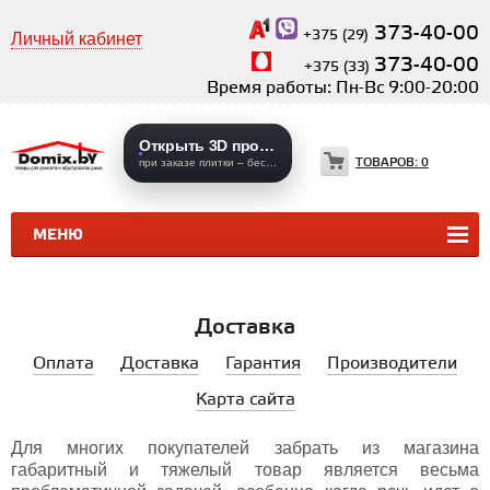
373-40-00
+375 (29)
Личный кабинет
373-40-00
+375 (33)
Время работы: Пн-Вс 9:00-20:00
Открыть 3D проекты
ТОВАРОВ:
0
при заказе плитки – бесплатно
МЕНЮ
КЕРАМИЧЕСКАЯ ПЛИТКА
КЕРАМОГРАНИТ
Доставка
Оплата
Доставка
Гарантия
Производители
Карта сайта
Для многих покупателей забрать из магазина
габаритный и тяжелый товар является весьма