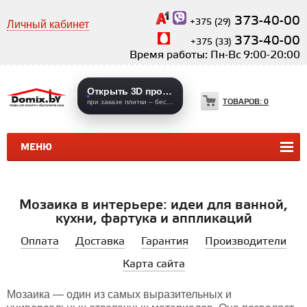
373-40-00
+375 (29)
Личный кабинет
373-40-00
+375 (33)
Время работы: Пн-Вс 9:00-20:00
Открыть 3D проекты
ТОВАРОВ:
0
при заказе плитки – бесплатно
МЕНЮ
КЕРАМИЧЕСКАЯ ПЛИТКА
КЕРАМОГРАНИТ
Мозаика в интерьере: идеи для ванной,
кухни, фартука и аппликаций
Оплата
Доставка
Гарантия
Производители
Карта сайта
Мозаика — один из самых выразительных и