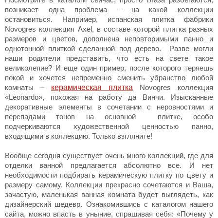
Посмотрите в каталоги сейчас, просто глаза разбегаются,
возникает одна проблема – на какой коллекции
остановиться. Например, испанская плитка фабрики
Novogres коллекция Axel, в составе которой плитка разных
размеров и цветов, дополнена неповторимыми панно и
однотонной плиткой сделанной под дерево. Разве могли
наши родители представить, что есть на свете такое
великолепие? И еще один пример, после которого теряешь
покой и хочется непременно сменить убранство любой
керамическая плитка
комнаты –
Novogres коллекция
«Leonardo», похожая на работу да Винчи. Изысканные
декоративные элементы в сочетании с неровностями и
перепадами тонов на основной плитке, особо
подчеркиваются художественной ценностью панно,
входящими в коллекцию. Только взгляните!
Вообще сегодня существует очень много коллекций, где для
отделки ванной предлагается абсолютно все. И нет
необходимости подбирать керамическую плитку по цвету и
размеру самому. Коллекции прекрасно сочетаются и Ваша,
зачастую, маленькая ванная комната будет выглядеть, как
дизайнерский шедевр. Ознакомившись с каталогом нашего
сайта, можно впасть в уныние, спрашивая себя: «Почему у