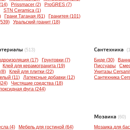
(14)
Prissmacer (2)
ProGRES (7)
STN Ceramica (1)
)
Грани Таганая (61)
Гранитея (101)
539)
Уральский гранит (18)
атериалы
Сантехника
(513)
(
идроизоляция (17)
Грунтовки (7)
Биде (30)
Ванны
Клей для керамогранита (19)
Писсуары
Смес
(8)
Клей для плитки (22)
Унитазы Cersani
елый (11)
Латексные добавки (12)
Сантехника Cersa
324)
Чистящие средства (18)
поксидная фуга (244)
Мозаика
(60)
сла (4)
Мебель для гостиной (64)
Мозаика для бас