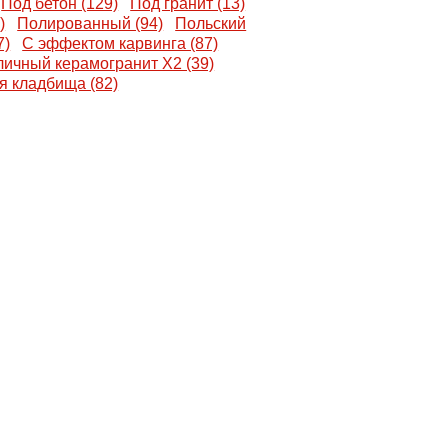
Под бетон (129)
Под гранит (13)
)
Полированный (94)
Польский
7)
С эффектом карвинга (87)
личный керамогранит X2 (39)
я кладбища (82)