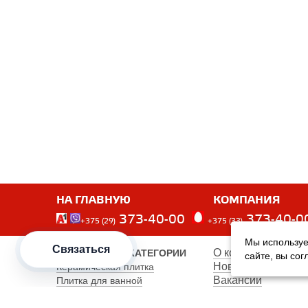
НА ГЛАВНУЮ
КОМПАНИЯ
373-40-00
373-40-0
+375 (29)
+375 (33)
Мы используе
Связаться
О компании
ПОПУЛЯРНЫЕ КАТЕГОРИИ
сайте, вы со
Новости
Керамическая плитка
Вакансии
Плитка для ванной
Наши сотрудники
Плитка для пола
Карта сайта