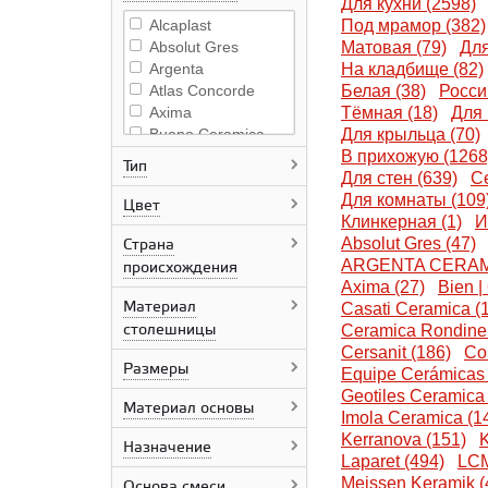
Для кухни (2598)
Alcaplast
Под мрамор (382)
Absolut Gres
Матовая (79)
Для
Argenta
На кладбище (82)
Atlas Concorde
Белая (38)
Росси
Axima
Тёмная (18)
Для 
Buono Ceramica
Для крыльца (70)
Beata Ceramics
В прихожую (1268
Тип
Grasaro
Для стен (639)
Се
Grossman
Для комнаты (109
Цвет
Geotiles Ceramica
Клинкерная (1)
И
Bonapart
Absolut Gres (47)
Страна
Bonito Home
ARGENTA CERAMI
происхождения
ColiseumGres
Axima (27)
Bien |
Материал
Ceramica Rondine
Casati Ceramica (1
столешницы
Casati Ceramica
Ceramica Rondine 
Creavit
Cersanit (186)
Co
Размеры
Cersanit
Equipe Cerámicas 
сантехника
Geotiles Ceramica 
Материал основы
Cersanit
Imola Ceramica (1
Ceradim
Kerranova (151)
K
Назначение
Ceresit
Laparet (494)
LCM
Ceraland
Meissen Keramik (
Основа смеси