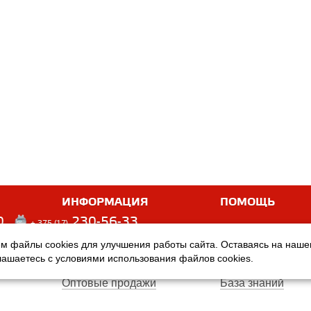
ИНФОРМАЦИЯ
ПОМОЩЬ
0
230-56-33
+ 375 (17)
м файлы cookies для улучшения работы сайта. Оставаясь на наш
Оплата
Услуги
глашаетесь с условиями использования файлов cookies.
Доставка
Производители
Оптовые продажи
База знаний
Гарантия
Вопросы и ответ
Магазины
Договор публичн