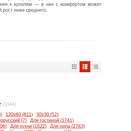
ания к купелям — в них с комфортом может
ей рост ниже среднего.
т
(3344)
)
120x60 (811)
30x30 (52)
орусский (7)
Для гостиной (1741)
06)
Для кухни (1622)
Для пола (2783)