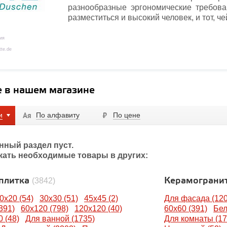
разнообразные эргономические требов
разместиться и высокий человек, и тот, ч
ия
te.de
e в нашем магазине
и
По алфавиту
По цене
нный раздел пуст.
кать необходимые товары в других:
 плитка
Керамограни
(3842)
0x20 (54)
30x30 (51)
45x45 (2)
Для фасада (120
391)
60x120 (798)
120x120 (40)
60x60 (391)
Бел
 (48)
Для ванной (1735)
Для комнаты (17