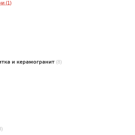
и (1)
итка и керамогранит
(8)
8)