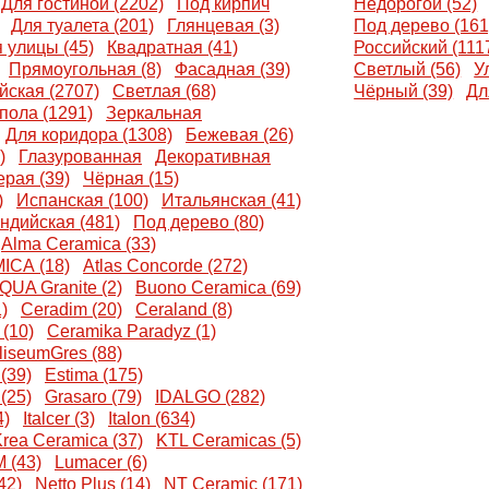
Для гостиной (2202)
Под кирпич
Недорогой (52)
Для туалета (201)
Глянцевая (3)
Под дерево (161
 улицы (45)
Квадратная (41)
Российский (111
Прямоугольная (8)
Фасадная (39)
Светлый (56)
У
йская (2707)
Светлая (68)
Чёрный (39)
Дл
пола (1291)
Зеркальная
Для коридора (1308)
Бежевая (26)
)
Глазурованная
Декоративная
рая (39)
Чёрная (15)
)
Испанская (100)
Итальянская (41)
ндийская (481)
Под дерево (80)
Alma Ceramica (33)
CA (18)
Atlas Concorde (272)
 QUA Granite (2)
Buono Ceramica (69)
)
Ceradim (20)
Ceraland (8)
(10)
Ceramika Paradyz (1)
liseumGres (88)
(39)
Estima (175)
(25)
Grasaro (79)
IDALGO (282)
4)
Italcer (3)
Italon (634)
rea Ceramica (37)
KTL Ceramicas (5)
 (43)
Lumacer (6)
42)
Netto Plus (14)
NT Ceramic (171)