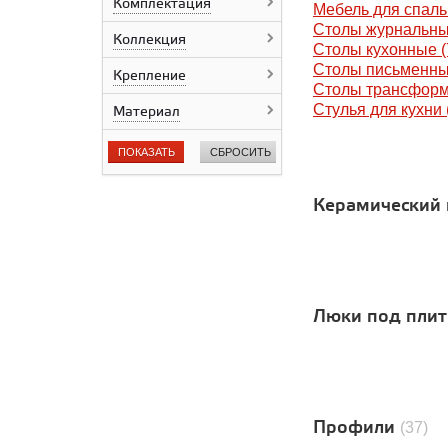
Комплектация
Panaria Ceramica
Мебель для спаль
Prissmacer
Столы журнальны
Коллекция
ProGRES
Столы кухонные (
QUA Granite
Столы письменны
Крепление
Roca
Столы трансформ
Sopro
Стулья для кухни 
Материал
STN Ceramica
Range Ceramic
ПОКАЗАТЬ
СБРОСИТЬ
Wow Ceramic
Гранитея
Керамический 
"Грани Таганая"
Alma Ceramica
Диамант
ЮТА
Керама Марацци
Литокол
Люки под пли
ПК Левша
Лука
ППК Практика
Уральский гранит
Профили
(37)