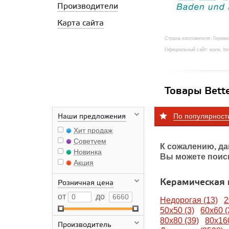
Производители
Карта сайта
Страна изготовителя: Герман
Официальный сайт: www. bet
Товары Bett
По популярност
Наши предложения
Хит продаж
Советуем
К сожалению, да
Новинка
Вы можете поис
Акция
Керамическая
Розничная цена
от
до
Недорогая (13)
2
50x50 (3)
60x60 (
80х80 (39)
80х160
Производитель