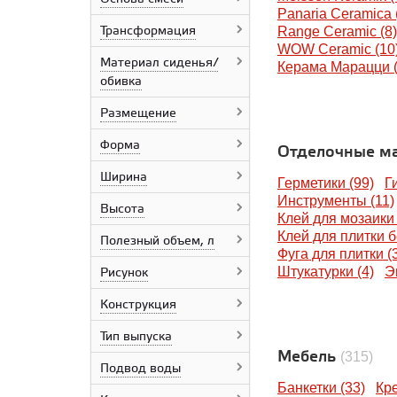
Cerrad
Panaria Ceramica 
Трансформация
Equipe Cerámicas
Range Ceramic (8)
Estima
WOW Ceramic (10
Материал сиденья/
Ceramika Paradyz
Керама Марацци (
обивка
Geberit
Italon
Размещение
Imola Ceramica
Italcer Group
Форма
Отделочные м
IDALGO
KTL Ceramicas
Ширина
Герметики (99)
Г
Krea Ceramica
Инструменты (11)
Kerakoll
Высота
Клей для мозаики 
Kerranova
Клей для плитки б
Полезный объем, л
Laparet
Фуга для плитки (
LCM
Штукатурки (4)
Э
Рисунок
Lumacer
Mapei
Конструкция
Mito
Motive
Тип выпуска
Meissen Keramik
Мебель
(315)
Netto Plus
Подвод воды
NT Ceramic
Банкетки (33)
Кре