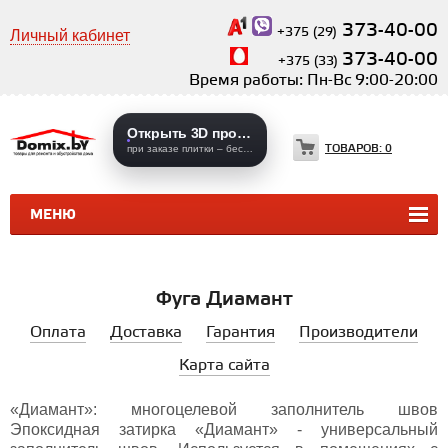
373-40-00
+375 (29)
Личный кабинет
373-40-00
+375 (33)
Время работы: Пн-Вс 9:00-20:00
Открыть 3D проекты
ТОВАРОВ:
0
при заказе плитки – бесплатно
МЕНЮ
КЕРАМИЧЕСКАЯ ПЛИТКА
КЕРАМОГРАНИТ
Фуга Диамант
Оплата
Доставка
Гарантия
Производители
Карта сайта
«Диамант»: многоцелевой заполнитель швов
Эпоксидная затирка «Диамант» - универсальный