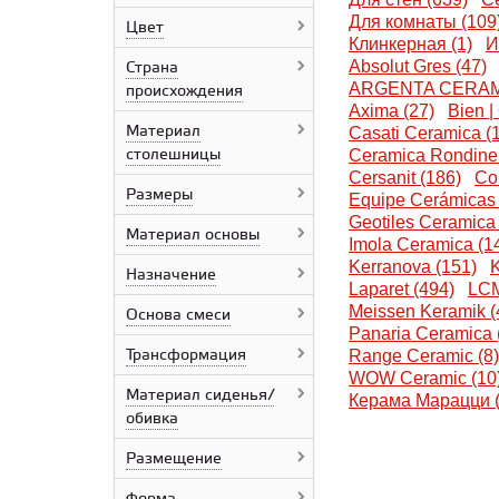
Grossman
Для комнаты (109
Цвет
Geotiles Ceramica
Клинкерная (1)
И
Bonapart
Absolut Gres (47)
Страна
Bonito Home
ARGENTA CERAMI
происхождения
ColiseumGres
Axima (27)
Bien |
Материал
Ceramica Rondine
Casati Ceramica (1
столешницы
Casati Ceramica
Ceramica Rondine 
Creavit
Cersanit (186)
Co
Размеры
Cersanit
Equipe Cerámicas 
сантехника
Geotiles Ceramica 
Материал основы
Cersanit
Imola Ceramica (1
Ceradim
Kerranova (151)
K
Назначение
Ceresit
Laparet (494)
LCM
Ceraland
Meissen Keramik (
Основа смеси
Cerrad
Panaria Ceramica 
Трансформация
Equipe Cerámicas
Range Ceramic (8)
Estima
WOW Ceramic (10
Материал сиденья/
Ceramika Paradyz
Керама Марацци (
обивка
Geberit
Italon
Размещение
Imola Ceramica
Italcer Group