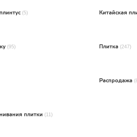
плинтус
Китайская пл
(5)
тку
Плитка
(95)
(247)
Распродажа
(
нивания плитки
(11)