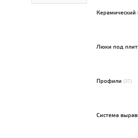
Wow Ceramic
Гранитея
Керамический 
"Грани Таганая"
Alma Ceramica
Диамант
ЮТА
Керама Марацци
Литокол
Люки под пли
ПК Левша
Лука
ППК Практика
Уральский гранит
Профили
(37)
Система вырав