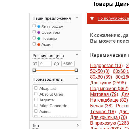
Товары Двин
По популярност
Наши предложения
Хит продаж
Советуем
К сожалению, да
Новинка
Вы можете поис
Акция
Керамическая
Розничная цена
от
до
Недорогая (13)
2
50x50 (3)
60x60 (
80х80 (39)
80х160
Производитель
Для кухни (2598)
Alcaplast
Под мрамор (382)
Absolut Gres
Матовая (79)
Для
Argenta
На кладбище (82)
Atlas Concorde
Белая (38)
Росси
Axima
Тёмная (18)
Для 
Buono Ceramica
Для крыльца (70)
Beata Ceramics
В прихожую (1268
Тип
Grasaro
Для стен (639)
Се