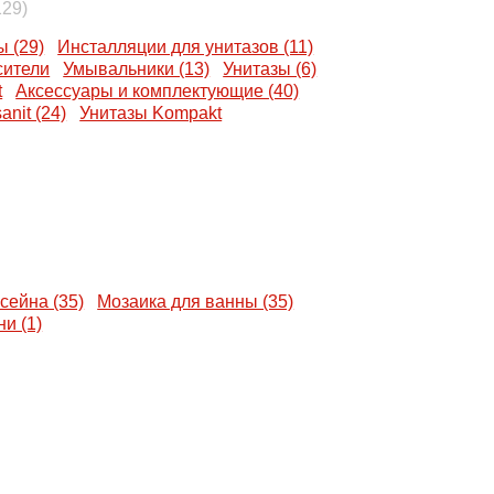
129)
 (29)
Инсталляции для унитазов (11)
ители
Умывальники (13)
Унитазы (6)
t
Аксессуары и комплектующие (40)
nit (24)
Унитазы Kompakt
сейна (35)
Мозаика для ванны (35)
и (1)