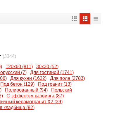
т
(3344)
)
120x60 (811)
30x30 (52)
орусский (7)
Для гостиной (1741)
06)
Для кухни (1622)
Для пола (2783)
Под бетон (129)
Под гранит (13)
)
Полированный (94)
Польский
7)
С эффектом карвинга (87)
личный керамогранит X2 (39)
я кладбища (82)