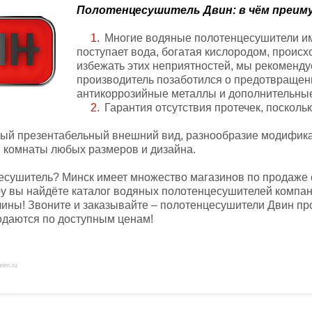
Полотенцесушитель Двин: в чём преи
Многие водяные полотенцесушители име
поступает вода, богатая кислородом, происх
избежать этих неприятностей, мы рекоменду
производитель позаботился о предотвращен
антикоррозийные металлы и дополнительны
Гарантия отсутствия протечек, поскол
й презентабельный внешний вид, разнообразие модифика
 комнаты любых размеров и дизайна.
сушитель? Минск имеет множество магазинов по продаже с
by вы найдёте каталог водяных полотенцесушителей компан
чины! Звоните и заказывайте – полотенцесушители Двин п
одаются по доступным ценам!
een.ru