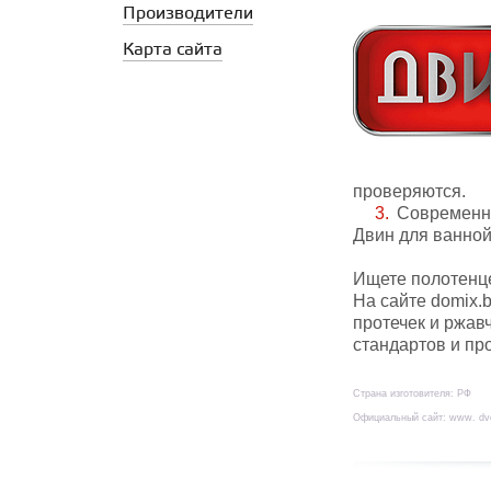
Производители
Карта сайта
проверяются.
Современны
Двин для ванной
Ищете полотенце
На сайте domix.
протечек и ржав
стандартов и пр
Страна изготовителя: РФ
Официальный сайт: www. dv