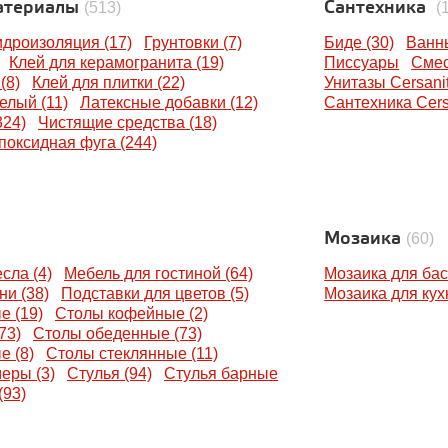
атериалы
Сантехника
(513)
(
идроизоляция (17)
Грунтовки (7)
Биде (30)
Ванны
Клей для керамогранита (19)
Писсуары
Смес
(8)
Клей для плитки (22)
Унитазы Cersani
елый (11)
Латексные добавки (12)
Сантехника Cersa
324)
Чистящие средства (18)
поксидная фуга (244)
Мозаика
(60)
сла (4)
Мебель для гостиной (64)
Мозаика для бас
ни (38)
Подставки для цветов (5)
Мозаика для кухн
е (19)
Столы кофейные (2)
73)
Столы обеденные (73)
е (8)
Столы стеклянные (11)
еры (3)
Стулья (94)
Стулья барные
(93)