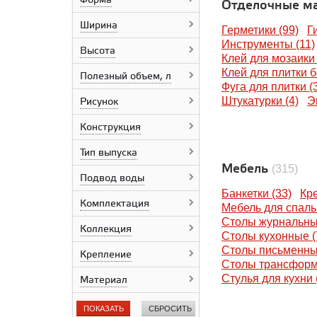
Форма
Отделочные м
IDALGO
KTL Ceramicas
Ширина
Герметики (99)
Г
Krea Ceramica
Инструменты (11)
Kerakoll
Высота
Клей для мозаики 
Kerranova
Клей для плитки б
Полезный объем, л
Laparet
Фуга для плитки (
LCM
Штукатурки (4)
Э
Рисунок
Lumacer
Mapei
Конструкция
Mito
Motive
Тип выпуска
Meissen Keramik
Мебель
(315)
Netto Plus
Подвод воды
NT Ceramic
Банкетки (33)
Кре
Комплектация
Panaria Ceramica
Мебель для спаль
Prissmacer
Столы журнальны
Коллекция
ProGRES
Столы кухонные (
QUA Granite
Столы письменны
Крепление
Roca
Столы трансформ
Sopro
Стулья для кухни 
Материал
STN Ceramica
Range Ceramic
ПОКАЗАТЬ
СБРОСИТЬ