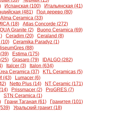
)
Испанская (100)
Итальянская (41)
ндийская (481)
Под дерево (80)
Alma Ceramica (33)
CA (18)
Atlas Concorde (272)
 QUA Granite (2)
Buono Ceramica (69)
)
Ceradim (20)
Ceraland (8)
(10)
Ceramika Paradyz (1)
liseumGres (88)
(39)
Estima (175)
(25)
Grasaro (79)
IDALGO (282)
4)
Italcer (3)
Italon (634)
rea Ceramica (37)
KTL Ceramicas (5)
 (43)
Lumacer (6)
42)
Netto Plus (14)
NT Ceramic (171)
(14)
Prissmacer (2)
ProGRES (7)
STN Ceramica (1)
)
Грани Таганая (61)
Гранитея (101)
539)
Уральский гранит (18)