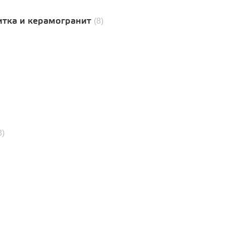
итка и керамогранит
(8)
8)