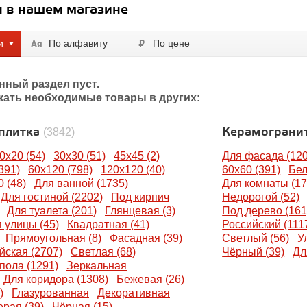
 в нашем магазине
и
По алфавиту
По цене
нный раздел пуст.
кать необходимые товары в других:
 плитка
Керамограни
(3842)
0x20 (54)
30x30 (51)
45x45 (2)
Для фасада (120
391)
60x120 (798)
120x120 (40)
60x60 (391)
Бел
 (48)
Для ванной (1735)
Для комнаты (17
Для гостиной (2202)
Под кирпич
Недорогой (52)
Для туалета (201)
Глянцевая (3)
Под дерево (161
 улицы (45)
Квадратная (41)
Российский (111
Прямоугольная (8)
Фасадная (39)
Светлый (56)
У
йская (2707)
Светлая (68)
Чёрный (39)
Дл
пола (1291)
Зеркальная
Для коридора (1308)
Бежевая (26)
)
Глазурованная
Декоративная
рая (39)
Чёрная (15)