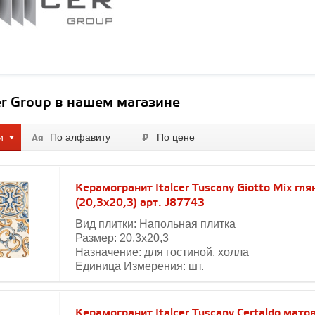
er Group в нашем магазине
и
По алфавиту
По цене
Керамогранит Italcer Tuscany Giotto Mix гля
(20,3x20,3) арт. J87743
Вид плитки: Напольная плитка
Размер: 20,3х20,3
Назначение: для гостиной, холла
Единица Измерения: шт.
Керамогранит Italcer Tuscany Certaldo мато