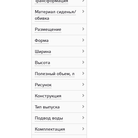
Трансформация
Equipe Cerámicas
Estima
Материал сиденья/
Ceramika Paradyz
обивка
Geberit
Italon
Размещение
Imola Ceramica
Italcer Group
Форма
IDALGO
KTL Ceramicas
Ширина
Krea Ceramica
Kerakoll
Высота
Kerranova
Полезный объем, л
Laparet
LCM
Рисунок
Lumacer
Mapei
Конструкция
Mito
Motive
Тип выпуска
Meissen Keramik
Netto Plus
Подвод воды
NT Ceramic
Комплектация
Panaria Ceramica
Prissmacer