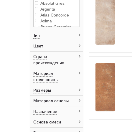
Absolut Gres
Argenta
Atlas Concorde
Axima
Buono Ceramica
Beata Ceramics
Тип
Grasaro
Grossman
Цвет
Geotiles Ceramica
Bonapart
Страна
Bonito Home
происхождения
ColiseumGres
Материал
Ceramica Rondine
столешницы
Casati Ceramica
Creavit
Размеры
Cersanit
сантехника
Материал основы
Cersanit
Ceradim
Назначение
Ceresit
Ceraland
Основа смеси
Cerrad