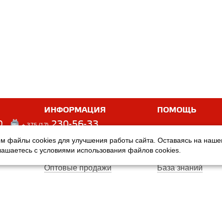
ИНФОРМАЦИЯ
ПОМОЩЬ
0
230-56-33
+ 375 (17)
м файлы cookies для улучшения работы сайта. Оставаясь на наш
Оплата
Услуги
глашаетесь с условиями использования файлов cookies.
Доставка
Производители
Оптовые продажи
База знаний
Гарантия
Вопросы и ответ
Магазины
Договор публичн