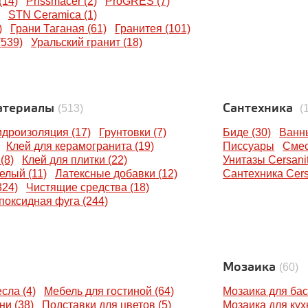
(14)
Prissmacer (2)
ProGRES (7)
STN Ceramica (1)
)
Грани Таганая (61)
Гранитея (101)
539)
Уральский гранит (18)
атериалы
Сантехника
(513)
(
идроизоляция (17)
Грунтовки (7)
Биде (30)
Ванны
Клей для керамогранита (19)
Писсуары
Смес
(8)
Клей для плитки (22)
Унитазы Cersani
елый (11)
Латексные добавки (12)
Сантехника Cersa
324)
Чистящие средства (18)
поксидная фуга (244)
Мозаика
(60)
сла (4)
Мебель для гостиной (64)
Мозаика для бас
ни (38)
Подставки для цветов (5)
Мозаика для кухн