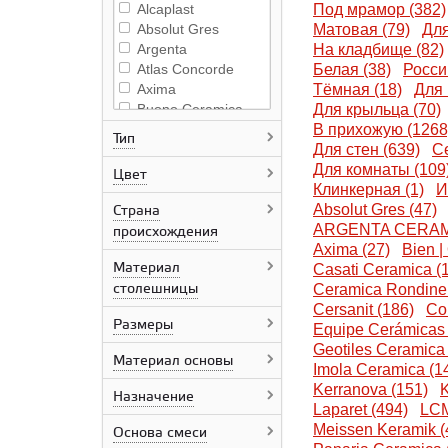
Alcaplast
Под мрамор (382)
Absolut Gres
Матовая (79)
Для
Argenta
На кладбище (82)
Atlas Concorde
Белая (38)
Росси
Axima
Тёмная (18)
Для 
Buono Ceramica
Для крыльца (70)
Beata Ceramics
В прихожую (1268
Тип
Grasaro
Для стен (639)
Се
Grossman
Для комнаты (109
Цвет
Geotiles Ceramica
Клинкерная (1)
И
Bonapart
Absolut Gres (47)
Страна
Bonito Home
ARGENTA CERAMI
происхождения
ColiseumGres
Axima (27)
Bien |
Материал
Ceramica Rondine
Casati Ceramica (1
столешницы
Casati Ceramica
Ceramica Rondine 
Creavit
Cersanit (186)
Co
Размеры
Cersanit
Equipe Cerámicas 
сантехника
Geotiles Ceramica 
Материал основы
Cersanit
Imola Ceramica (1
Ceradim
Kerranova (151)
K
Назначение
Ceresit
Laparet (494)
LCM
Ceraland
Meissen Keramik (
Основа смеси