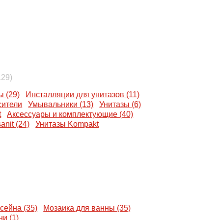
129)
 (29)
Инсталляции для унитазов (11)
ители
Умывальники (13)
Унитазы (6)
t
Аксессуары и комплектующие (40)
nit (24)
Унитазы Kompakt
сейна (35)
Мозаика для ванны (35)
и (1)