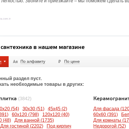
 лёгкостью. Звоните и приезжайте – мы поможем сделать в
a.com.tr
 сантехника в нашем магазине
и
По алфавиту
По цене
нный раздел пуст.
кать необходимые товары в других:
 плитка
Керамограни
(3842)
0x20 (54)
30x30 (51)
45x45 (2)
Для фасада (120
391)
60x120 (798)
120x120 (40)
60x60 (391)
Бел
 (48)
Для ванной (1735)
Для комнаты (17
Для гостиной (2202)
Под кирпич
Недорогой (52)