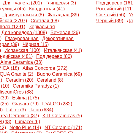
Для туалета (201)
Глянцевая (3)
Под дерево (161
 улицы (45)
Квадратная (41)
Российский (111
Прямоугольная (8)
Фасадная (39)
Светлый (56)
У
йская (2707)
Светлая (68)
Чёрный (39)
Дл
пола (1291)
Зеркальная
Для коридора (1308)
Бежевая (26)
)
Глазурованная
Декоративная
рая (39)
Чёрная (15)
)
Испанская (100)
Итальянская (41)
ндийская (481)
Под дерево (80)
Alma Ceramica (33)
CA (18)
Atlas Concorde (272)
 QUA Granite (2)
Buono Ceramica (69)
)
Ceradim (20)
Ceraland (8)
(10)
Ceramika Paradyz (1)
liseumGres (88)
(39)
Estima (175)
(25)
Grasaro (79)
IDALGO (282)
4)
Italcer (3)
Italon (634)
rea Ceramica (37)
KTL Ceramicas (5)
 (43)
Lumacer (6)
42)
Netto Plus (14)
NT Ceramic (171)