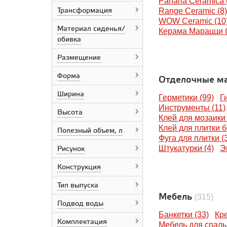
Cerrad
Panaria Ceramica 
Трансформация
Equipe Cerámicas
Range Ceramic (8)
Estima
WOW Ceramic (10
Материал сиденья/
Ceramika Paradyz
Керама Марацци (
обивка
Geberit
Italon
Размещение
Imola Ceramica
Italcer Group
Форма
Отделочные м
IDALGO
KTL Ceramicas
Ширина
Герметики (99)
Г
Krea Ceramica
Инструменты (11)
Kerakoll
Высота
Клей для мозаики 
Kerranova
Клей для плитки б
Полезный объем, л
Laparet
Фуга для плитки (
LCM
Штукатурки (4)
Э
Рисунок
Lumacer
Mapei
Конструкция
Mito
Motive
Тип выпуска
Meissen Keramik
Мебель
(315)
Netto Plus
Подвод воды
NT Ceramic
Банкетки (33)
Кре
Комплектация
Panaria Ceramica
Мебель для спаль