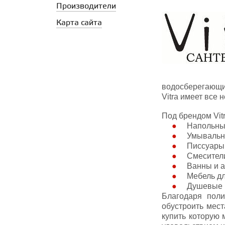
Производители
Карта сайта
водосберегающи
Vitra имеет все
Под брендом Vit
Напольные
Умывальн
Писсуары
Смесител
Ванны и а
Мебель дл
Душевые г
Благодаря пол
обустроить мест
купить которую