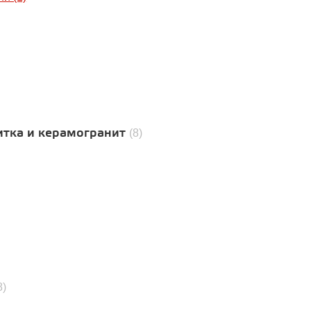
итка и керамогранит
(8)
8)