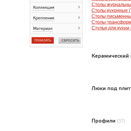
Prissmacer
Столы журнальны
Коллекция
ProGRES
Столы кухонные (
QUA Granite
Столы письменны
Крепление
Roca
Столы трансформ
Sopro
Стулья для кухни 
Материал
STN Ceramica
Range Ceramic
ПОКАЗАТЬ
СБРОСИТЬ
Wow Ceramic
Гранитея
Керамический 
"Грани Таганая"
Alma Ceramica
Диамант
ЮТА
Керама Марацци
Литокол
Люки под пли
ПК Левша
Лука
ППК Практика
Уральский гранит
Профили
(37)