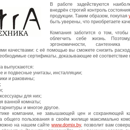
В работе задействуются наибол
внедрён строгий контроль состояни
продукции. Таким образом, покупая
быть уверены, что приобретаете кач
Компания заботится о том, чтобы
облегчить себе жизнь. Поэтом
эргономичности, сантехник
ми качествами: с её помощью вы сможете снизить расход 
 необходимые сертификаты, доказывающие её соответствие
ra выпускаются:
 и подвесные унитазы, инсталляции;
ики и раковины;
;
и;
ксессуары для них;
я ванной комнаты;
арнитуры и многое другое.
итике компании, не завышающей цен и сохраняющей ка
а общего пользования в своём жилище максимально комфо
 можно на нашем сайте
www.domix.by
, позволит вам совер