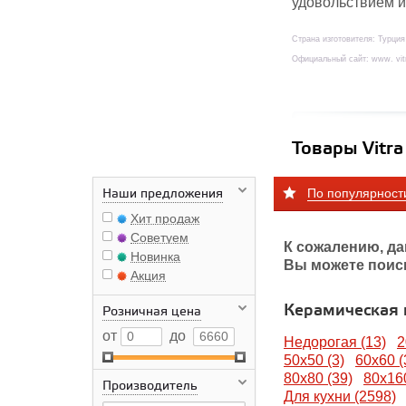
удовольствием и
Страна изготовителя: Турция
Официальный сайт: www. vitr
Товары Vitra
По популярност
Наши предложения
Хит продаж
Советуем
К сожалению, да
Новинка
Вы можете поис
Акция
Керамическая
Розничная цена
от
до
Недорогая (13)
2
50x50 (3)
60x60 (
80х80 (39)
80х160
Производитель
Для кухни (2598)