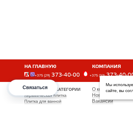
НА ГЛАВНУЮ
КОМПАНИЯ
373-40-00
373-40-0
+375 (29)
+375 (33)
Мы используе
Связаться
О компании
ПОПУЛЯРНЫЕ КАТЕГОРИИ
сайте, вы со
Новости
Керамическая плитка
Вакансии
Плитка для ванной
Наши сотрудники
Плитка для пола
Карта сайта
Керамогранит
Клинкерная плитка
Унитазы
Мебель