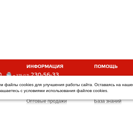
ИНФОРМАЦИЯ
ПОМОЩЬ
0
230-56-33
+ 375 (17)
м файлы cookies для улучшения работы сайта. Оставаясь на наш
Оплата
Услуги
глашаетесь с условиями использования файлов cookies.
Доставка
Производители
Оптовые продажи
База знаний
Гарантия
Вопросы и ответ
Магазины
Договор публичн