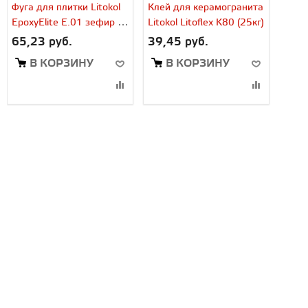
Фуга для плитки Litokol
Клей для керамогранита
EpoxyElite E.01 зефир (1
Litokol Litoflex K80 (25кг)
кг)
65,23 руб.
39,45 руб.
В КОРЗИНУ
В КОРЗИНУ