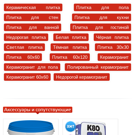
Керамическая плитка
Плитка для пола
Плитка для стен
Плитка для кухни
Плитка для ванной
Плитка для гостиной
Недорогая плитка
Белая плитка
Чёрная плитка
Светлая плитка
Тёмная плитка
Плитка 30x30
Плитка 60x60
Плитка 60x120
Керамогранит
Керамогранит для пола
Полированный керамогранит
Керамогранит 60x60
Недорогой керамогранит
Аксессуары и сопутствующие