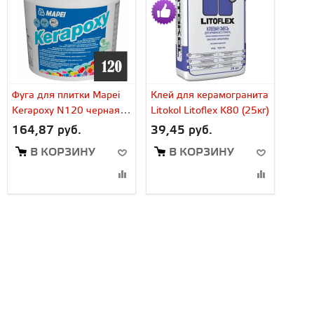
Фуга для плитки Mapei
Клей для керамогранита
Kerapoxy N120 черная
Litokol Litoflex K80 (25кг)
(2 кг)
164,87 руб.
39,45 руб.
В КОРЗИНУ
В КОРЗИНУ