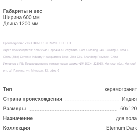
Габариты и вес
Ширина 600 мм
Длина 1200 мм
Производитель: ZIBO HONOR CERAMIC CO. LTD
Адрес производителя: Knraficxas Hapo4ua.n Pecry6mra, East Crossing 04B, Building 3, Area E,
China (Zibo) Ceramic Industry Headquarters Base, Zibo City, Shandong Province, China
Импортер в РБ: Производственно-коммерческая фирма «ИМЭКС», 223035, Минская обл., Минский
р-н, а/г Ратомка, ул. Минская, 32, офис 6
Тип
керамогранит
Страна происхождения
Индия
Размеры
60x120
Назначение
для пола
Коллекция
Eternum Dark