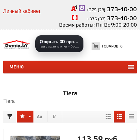
373-40-00
+375 (29)
Личный кабинет
373-40-00
+375 (33)
Время работы: Пн-Вс 9:00-20:00
Открыть 3D проекты
ТОВАРОВ:
0
при заказе плитки – бесплатно
МЕНЮ
КЕРАМИЧЕСКАЯ ПЛИТКА
КЕРАМОГРАНИТ
Tiera
Tiera
113,59 руб.