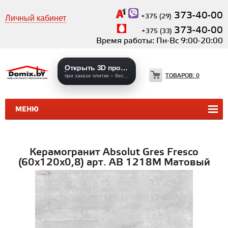
373-40-00
+375 (29)
Личный кабинет
373-40-00
+375 (33)
Время работы: Пн-Вс 9:00-20:00
Открыть 3D проекты
ТОВАРОВ:
0
при заказе плитки – бесплатно
МЕНЮ
КЕРАМИЧЕСКАЯ ПЛИТКА
КЕРАМОГРАНИТ
Керамогранит Absolut Gres Fresco
(60x120х0,8) арт. AB 1218M Матовый