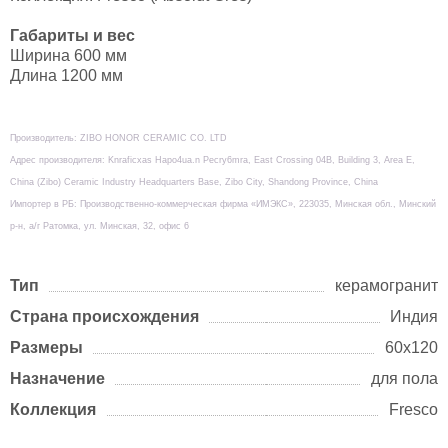
Габариты и вес
Ширина 600 мм
Длина 1200 мм
Производитель: ZIBO HONOR CERAMIC CO. LTD
Адрес производителя: Knraficxas Hapo4ua.n Pecry6mra, East Crossing 04B, Building 3, Area E,
China (Zibo) Ceramic Industry Headquarters Base, Zibo City, Shandong Province, China
Импортер в РБ: Производственно-коммерческая фирма «ИМЭКС», 223035, Минская обл., Минский
р-н, а/г Ратомка, ул. Минская, 32, офис 6
Тип
керамогранит
Страна происхождения
Индия
Размеры
60x120
Назначение
для пола
Коллекция
Fresco