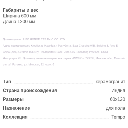
Габариты и вес
Ширина 600 мм
Длина 1200 мм
Производитель: ZIBO HONOR CERAMIC CO. LTD
Адрес производителя: Knraficxas Hapo4ua.n Pecry6mra, East Crossing 04B, Building 3, Area E,
China (Zibo) Ceramic Industry Headquarters Base, Zibo City, Shandong Province, China
Импортер в РБ: Производственно-коммерческая фирма «ИМЭКС», 223035, Минская обл., Минский
р-н, а/г Ратомка, ул. Минская, 32, офис 6
Тип
керамогранит
Страна происхождения
Индия
Размеры
60x120
Назначение
для пола
Коллекция
Tempo