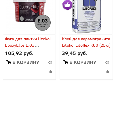
Фуга для плитки Litokol
Клей для керамогранита
EpoxyElite E.03
Litokol Litoflex K80 (25кг)
жемчужно-серый (2 кг)
105,92 руб.
39,45 руб.
В КОРЗИНУ
В КОРЗИНУ