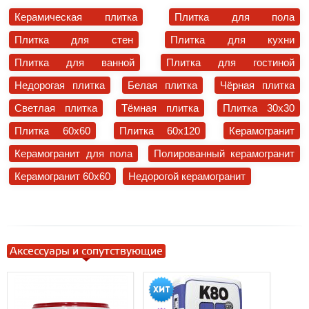
Керамическая плитка
Плитка для пола
Плитка для стен
Плитка для кухни
Плитка для ванной
Плитка для гостиной
Недорогая плитка
Белая плитка
Чёрная плитка
Светлая плитка
Тёмная плитка
Плитка 30x30
Плитка 60x60
Плитка 60x120
Керамогранит
Керамогранит для пола
Полированный керамогранит
Керамогранит 60x60
Недорогой керамогранит
Аксессуары и сопутствующие