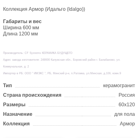
Коллекция Армор (Идальго (Idalgo))
Габариты и вес
Ширина 600 мм
Длина 1200 мм
Производитель: CF Systems КЕРАМИКА БУДУЩЕГО
Адрес завода изготовителя: 249000 Калужская обл., Боровский район г. Балабаново, ул.
Коммунальная, д. 2
Импортер в РБ: ООО " ИМЭКС ", РБ, Минский р-н, п.Ратомка, ул.Минская, д.10б, комн.9
Тип
керамогранит
Страна происхождения
Россия
Размеры
60х120
Назначение
для пола
Коллекция
Армор