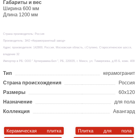
Габариты и вес
Ширина 600 мм
Длина 1200 мм
Страна производитель: Россия
Производитель: ЗАО «Керамогранитный завод»
Адрес производителя: 142800, Россия, Московская область, г.Ступино, Староситненское шоссе,
владение 32
Импортер в РБ: ООО " Арткерамика-Бел ", РБ, 220035, г. Минск, ул. Тимирязева, д.65 Б, комн. 409
Тип
керамогранит
Страна происхождения
Россия
Размеры
60х120
Назначение
для пола
Коллекция
Авангард
Керамическая плитка
Плитка для пола