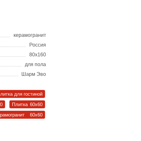
керамогранит
Россия
80х160
для пола
Шарм Эво
литка для гостиной
30
Плитка 60x60
ерамогранит 60x60