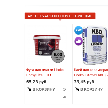
АКСЕССУАРЫ И СОПУТСТВУЮЩИЕ
Фуга для плитки Litokol
Клей для керамогра
EpoxyElite E.03
Litokol Litoflex K80 (
жемчужно-серый (1 кг)
65,23 руб.
39,45 руб.
В КОРЗИНУ
В КОРЗИНУ