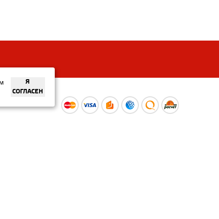
ем
Я
СОГЛАСЕН
ы
Время работы интернет-
ой оферты
магазина: Пн-Вс 09:00 – 20:00
Информация носит
ознакомительный характер и
не является публичной офертой.
Наличие и
актуальные цены вы можете
уточнить по телефону
+375 (29) 373-40-30 или в нашем