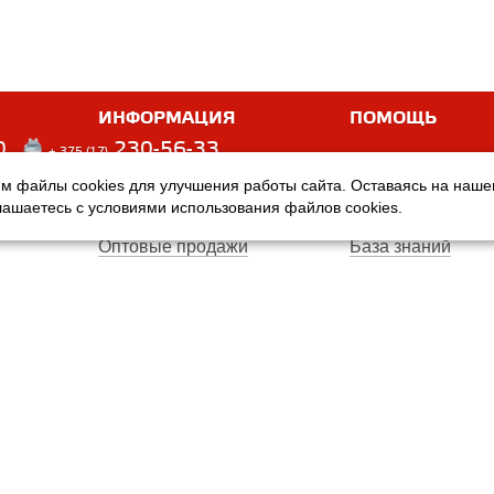
ИНФОРМАЦИЯ
ПОМОЩЬ
0
230-56-33
+ 375 (17)
м файлы cookies для улучшения работы сайта. Оставаясь на наш
Оплата
Услуги
глашаетесь с условиями использования файлов cookies.
Доставка
Производители
Оптовые продажи
База знаний
Гарантия
Вопросы и ответ
Магазины
Договор публичн