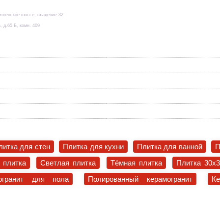
итненское шоссе, владение 32
, д.65 Б, комн. 409
литка для стен
Плитка для кухни
Плитка для ванной
П
 плитка
Светлая плитка
Тёмная плитка
Плитка 30x
огранит для пола
Полированный керамогранит
К