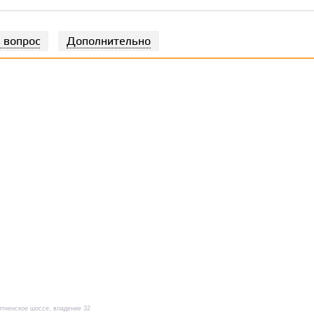
 вопрос
Дополнительно
итненское шоссе, владение 32