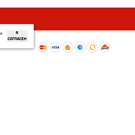
ем
Я
СОГЛАСЕН
ы
Время работы интернет-
ой оферты
магазина: Пн-Вс 09:00 – 20:00
Информация носит
ознакомительный характер и
не является публичной офертой.
Наличие и
актуальные цены вы можете
уточнить по телефону
+375 (29) 373-40-30 или в нашем
салоне.
© ООО «Рускойл Групп» —
розничный салон продаж