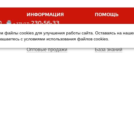
ИНФОРМАЦИЯ
ПОМОЩЬ
0
230-56-33
+ 375 (17)
м файлы cookies для улучшения работы сайта. Оставаясь на наш
Оплата
Услуги
глашаетесь с условиями использования файлов cookies.
Доставка
Производители
Оптовые продажи
База знаний
Гарантия
Вопросы и ответ
Магазины
Договор публичн