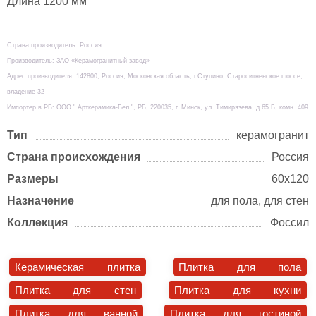
Длина 1200 мм
Страна производитель: Россия
Производитель: ЗАО «Керамогранитный завод»
Адрес производителя: 142800, Россия, Московская область, г.Ступино, Староситненское шоссе,
владение 32
Импортер в РБ: ООО " Арткерамика-Бел ", РБ, 220035, г. Минск, ул. Тимирязева, д.65 Б, комн. 409
Тип
керамогранит
Страна происхождения
Россия
Размеры
60х120
Назначение
для пола, для стен
Коллекция
Фоссил
Керамическая плитка
Плитка для пола
Плитка для стен
Плитка для кухни
Плитка для ванной
Плитка для гостиной