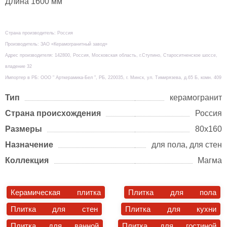
Длина 1600 мм
Страна производитель: Россия
Производитель: ЗАО «Керамогранитный завод»
Адрес производителя: 142800, Россия, Московская область, г.Ступино, Староситненское шоссе,
владение 32
Импортер в РБ: ООО " Арткерамика-Бел ", РБ, 220035, г. Минск, ул. Тимирязева, д.65 Б, комн. 409
Тип
керамогранит
Страна происхождения
Россия
Размеры
80х160
Назначение
для пола, для стен
Коллекция
Магма
Керамическая плитка
Плитка для пола
Плитка для стен
Плитка для кухни
Плитка для ванной
Плитка для гостиной