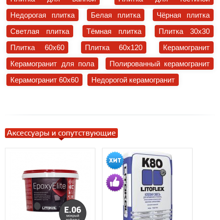
Недорогая плитка
Белая плитка
Чёрная плитка
Светлая плитка
Тёмная плитка
Плитка 30x30
Плитка 60x60
Плитка 60x120
Керамогранит
Керамогранит для пола
Полированный керамогранит
Керамогранит 60x60
Недорогой керамогранит
Аксессуары и сопутствующие