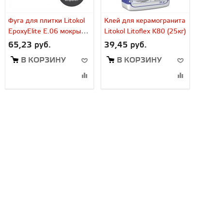
Фуга для плитки Litokol
Клей для керамогранита
EpoxyElite E.06 мокрый
Litokol Litoflex K80 (25кг)
асфальт (1 кг)
65,23 руб.
39,45 руб.
В КОРЗИНУ
В КОРЗИНУ