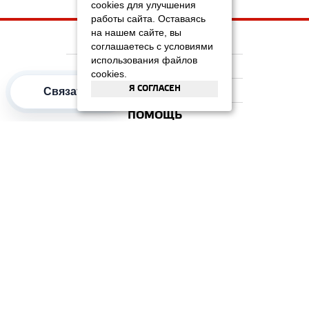
cookies для улучшения
работы сайта. Оставаясь
на нашем сайте, вы
НА ГЛАВНУЮ
соглашаетесь с условиями
использования файлов
КОМПАНИЯ
cookies.
Я СОГЛАСЕН
ИНФОРМАЦИЯ
Связаться
ПОМОЩЬ
ПОПУЛЯРНЫЕ КАТЕГОРИИ
2012–2026 OOO "Рускойл Групп"
Все права защищены
ОТЗЫВЫ НА
ДОМИКС