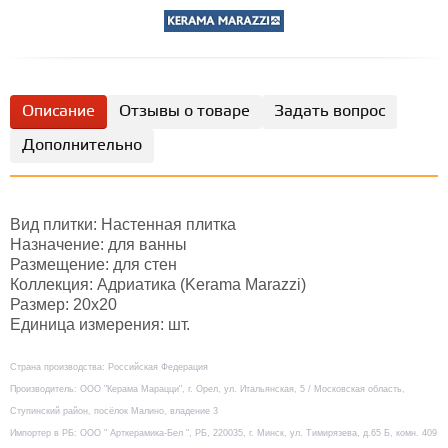
Описание
Отзывы о товаре
Задать вопрос
Дополнительно
Вид плитки: Настенная плитка
Назначение: для ванны
Размещение: для стен
Коллекция: Адриатика (Kerama Marazzi)
Размер: 20х20
Единица измерения: шт.
Страна производства: Российская Федерация
Производитель: ООО "Керама Марацци", г. Орел, ул. Итальянская, 5 / Московская область,
Ступинский район, посёлок Малино, владение 3
Импортер в РБ: ООО " Арткерамика-Бел ", РБ, 220035, г. Минск, ул. Тимирязева, д.65 Б, комн. 409