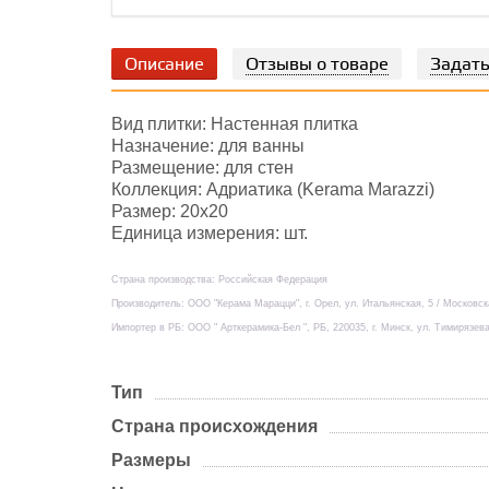
Описание
Отзывы о товаре
Задать
Вид плитки: Настенная плитка
Назначение: для ванны
Размещение: для стен
Коллекция: Адриатика (Kerama Marazzi)
Размер: 20х20
Единица измерения: шт.
Страна производства: Российская Федерация
Производитель: ООО "Керама Марацци", г. Орел, ул. Итальянская, 5 / Московс
Импортер в РБ: ООО " Арткерамика-Бел ", РБ, 220035, г. Минск, ул. Тимирязева
Тип
Страна происхождения
Размеры