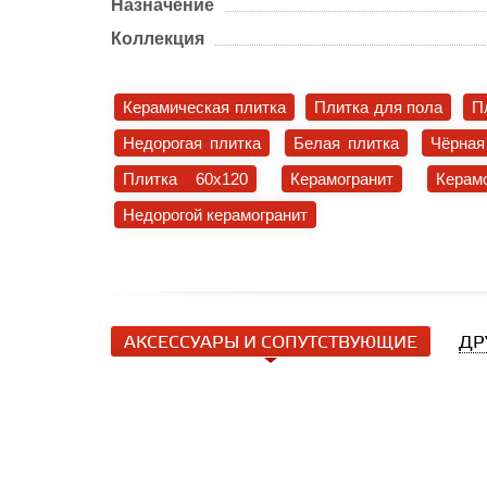
Назначение
Коллекция
Керамическая плитка
Плитка для пола
П
Недорогая плитка
Белая плитка
Чёрная
Плитка 60x120
Керамогранит
Керам
Недорогой керамогранит
АКСЕССУАРЫ И СОПУТСТВУЮЩИЕ
ДР