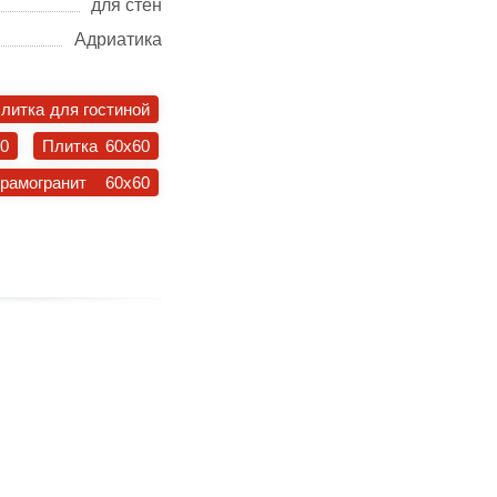
для стен
Адриатика
литка для гостиной
30
Плитка 60x60
ерамогранит 60x60