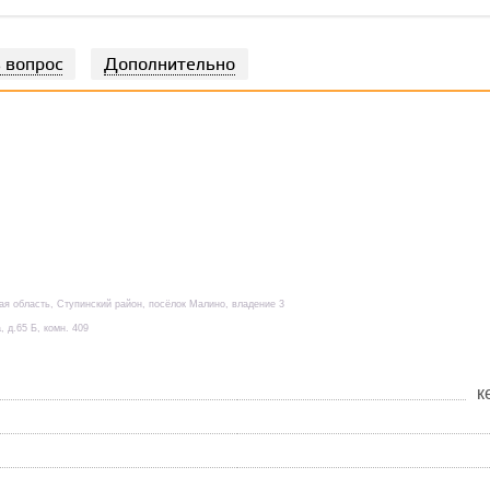
 вопрос
Дополнительно
кая область, Ступинский район, посёлок Малино, владение 3
, д.65 Б, комн. 409
к