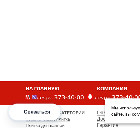
НА ГЛАВНУЮ
КОМПАНИЯ
373-40-00
373-40-0
+375 (29)
+375 (33)
Мы используе
Связаться
Оплата
ПОПУЛЯРНЫЕ КАТЕГОРИИ
сайте, вы со
Доставка
Керамическая плитка
Гарантия
Плитка для ванной
Производители
Плитка для пола
Карта сайта
Керамогранит