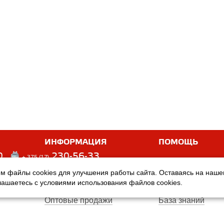
ИНФОРМАЦИЯ
ПОМОЩЬ
0
230-56-33
+ 375 (17)
м файлы cookies для улучшения работы сайта. Оставаясь на наш
Оплата
Услуги
глашаетесь с условиями использования файлов cookies.
Доставка
Производители
Оптовые продажи
База знаний
Гарантия
Вопросы и ответ
Магазины
Договор публичн