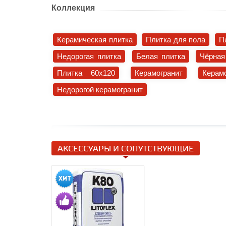
Коллекция
Керамическая плитка
Плитка для пола
П
Недорогая плитка
Белая плитка
Чёрная
Плитка 60x120
Керамогранит
Керам
Недорогой керамогранит
АКСЕССУАРЫ И СОПУТСТВУЮЩИЕ