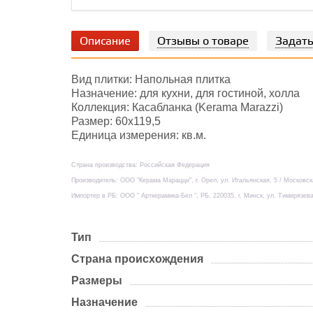
Описание
Отзывы о товаре
Задать
Вид плитки: Напольная плитка
Назначение: для кухни, для гостиной, холла
Коллекция: Касабланка (Kerama Marazzi)
Размер: 60х119,5
Единица измерения: кв.м.
Страна производства: Российская Федерация
Производитель: ООО "Керама Марацци", г. Орел, ул. Итальянская, 5 / Московс
Импортер в РБ: ООО " Арткерамика-Бел ", РБ, 220035, г. Минск, ул. Тимирязева
Тип
Страна происхождения
Размеры
Назначение