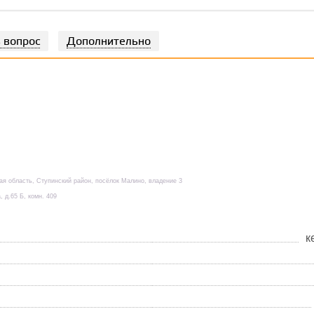
 вопрос
Дополнительно
кая область, Ступинский район, посёлок Малино, владение 3
, д.65 Б, комн. 409
к