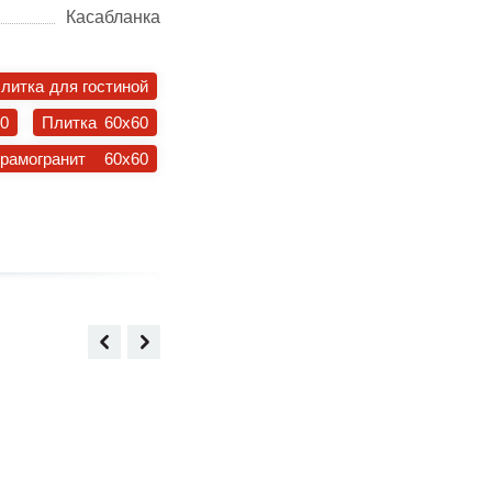
Касабланка
литка для гостиной
30
Плитка 60x60
ерамогранит 60x60