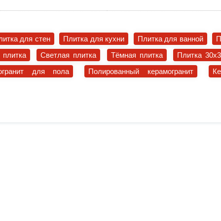
литка для стен
Плитка для кухни
Плитка для ванной
П
 плитка
Светлая плитка
Тёмная плитка
Плитка 30x
огранит для пола
Полированный керамогранит
К