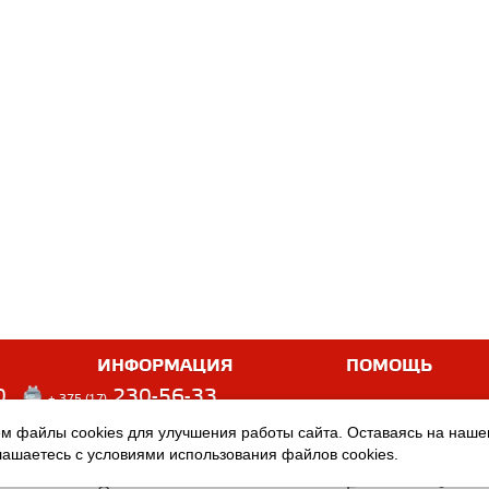
ИНФОРМАЦИЯ
ПОМОЩЬ
0
230-56-33
+ 375 (17)
м файлы cookies для улучшения работы сайта. Оставаясь на наш
Оплата
Услуги
глашаетесь с условиями использования файлов cookies.
Доставка
Производители