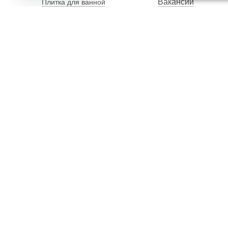
Вакансии
Плитка для ванной
Наши сотрудники
Плитка для пола
Карта сайта
Керамогранит
Клинкерная плитка
Унитазы
Мебель
Банкетки
Столы обеденные
Столы кухонные
2012–2026 OOO "Рускойл Групп"
Все права защищены