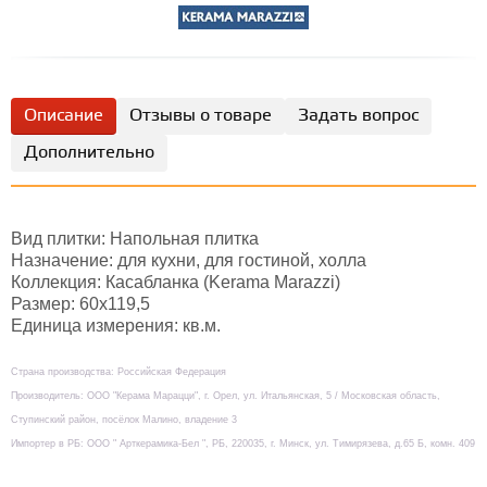
Описание
Отзывы о товаре
Задать вопрос
Дополнительно
Вид плитки: Напольная плитка
Назначение: для кухни, для гостиной, холла
Коллекция: Касабланка (Kerama Marazzi)
Размер: 60х119,5
Единица измерения: кв.м.
Страна производства: Российская Федерация
Производитель: ООО "Керама Марацци", г. Орел, ул. Итальянская, 5 / Московская область,
Ступинский район, посёлок Малино, владение 3
Импортер в РБ: ООО " Арткерамика-Бел ", РБ, 220035, г. Минск, ул. Тимирязева, д.65 Б, комн. 409