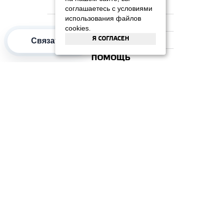
НА ГЛАВНУЮ
соглашаетесь с условиями
использования файлов
КОМПАНИЯ
cookies.
Я СОГЛАСЕН
ИНФОРМАЦИЯ
Связаться
ПОМОЩЬ
ПОПУЛЯРНЫЕ КАТЕГОРИИ
2012–2026 OOO "Рускойл Групп"
Все права защищены
ОТЗЫВЫ НА
ДОМИКС
4.3
/
5
(37 отзывов)