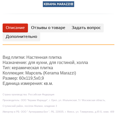
Описание
Отзывы о товаре
Задать вопрос
Дополнительно
Вид плитки: Настенная плитка
Назначение: для кухни, для гостиной, холла
Тип: керамическая плитка
Коллекция: Марсель (Kerama Marazzi)
Размер: 60х119,5х0,9
Единица измерения: кв.м.
Страна производства: Российская Федерация
Производитель: ООО "Керама Марацци", г. Орел, ул. Итальянская, 5 / Московская область,
Ступинский район, посёлок Малино, владение 3
Импортер в РБ: ООО " Арткерамика-Бел ", РБ, 220035, г. Минск, ул. Тимирязева, д.65 Б, комн. 409