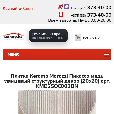
373-40-00
+375 (29)
Личный кабинет
373-40-00
+375 (33)
Время работы: Пн-Вс 9:00-20:00
Открыть 3D проекты
ТОВАРОВ:
0
при заказе плитки – бесплатно
МЕНЮ
КЕРАМИЧЕСКАЯ ПЛИТКА
КЕРАМОГРАНИТ
Плитка Kerama Marazzi Пикассо медь
глянцевый структурный декор (20x20) арт.
KMD2SOC002BN