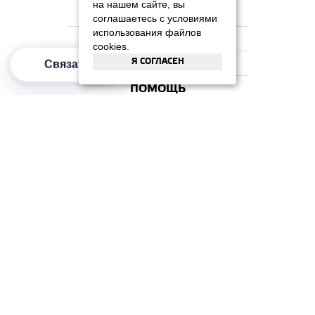
на нашем сайте, вы
НА ГЛАВНУЮ
соглашаетесь с условиями
использования файлов
КОМПАНИЯ
cookies.
Я СОГЛАСЕН
ИНФОРМАЦИЯ
Связаться
ПОМОЩЬ
ПОПУЛЯРНЫЕ КАТЕГОРИИ
2012–2026 OOO "Рускойл Групп"
Все права защищены
ОТЗЫВЫ НА
ДОМИКС
4.3
/
5
(37 отзывов)