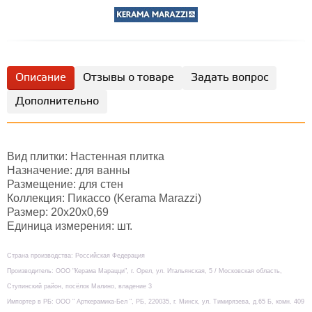
Описание
Отзывы о товаре
Задать вопрос
Дополнительно
Вид плитки: Настенная плитка
Назначение: для ванны
Размещение: для стен
Коллекция: Пикассо (Kerama Marazzi)
Размер: 20х20х0,69
Единица измерения: шт.
Страна производства: Российская Федерация
Производитель: ООО "Керама Марацци", г. Орел, ул. Итальянская, 5 / Московская область,
Ступинский район, посёлок Малино, владение 3
Импортер в РБ: ООО " Арткерамика-Бел ", РБ, 220035, г. Минск, ул. Тимирязева, д.65 Б, комн. 409