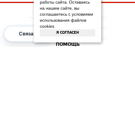
работы сайта. Оставаясь
на нашем сайте, вы
НА ГЛАВНУЮ
соглашаетесь с условиями
использования файлов
КОМПАНИЯ
cookies.
Я СОГЛАСЕН
ИНФОРМАЦИЯ
Связаться
ПОМОЩЬ
ПОПУЛЯРНЫЕ КАТЕГОРИИ
2012–2026 OOO "Рускойл Групп"
Все права защищены
ОТЗЫВЫ НА
ДОМИКС