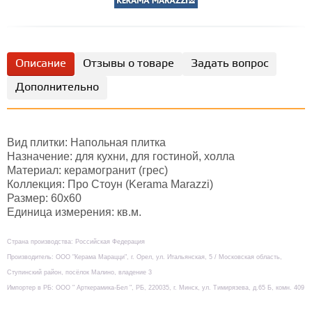
Описание
Отзывы о товаре
Задать вопрос
Дополнительно
Вид плитки: Напольная плитка
Назначение: для кухни, для гостиной, холла
Материал: керамогранит (грес)
Коллекция: Про Стоун (Kerama Marazzi)
Размер: 60х60
Единица измерения: кв.м.
Страна производства: Российская Федерация
Производитель: ООО "Керама Марацци", г. Орел, ул. Итальянская, 5 / Московская область,
Ступинский район, посёлок Малино, владение 3
Импортер в РБ: ООО " Арткерамика-Бел ", РБ, 220035, г. Минск, ул. Тимирязева, д.65 Б, комн. 409