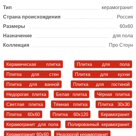
Тип
керамогранит
Страна происхождения
Россия
Размеры
60х60
Назначение
для пола
Коллекция
Про Стоун
Керамическая плитка
Плитка для пола
Плитка для стен
Плитка для кухни
Плитка для ванной
Плитка для гостиной
Недорогая плитка
Белая плитка
Чёрная плитка
Светлая плитка
Тёмная плитка
Плитка 30x30
Плитка 60x60
Плитка 60x120
Керамогранит
Керамогранит для пола
Полированный керамогранит
Керамогранит 60x60
Недорогой керамогранит