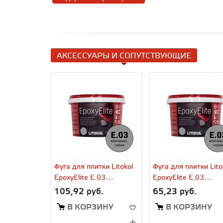
АКСЕССУАРЫ И СОПУТСТВУЮЩИЕ
Фуга для плитки Litokol
Фуга для плитки Lito
EpoxyElite E.03
EpoxyElite E.03
жемчужно-серый (2 кг)
жемчужно-серый (1 к
105,92 руб.
65,23 руб.
В КОРЗИНУ
В КОРЗИНУ