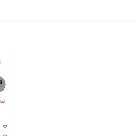
kol
г)