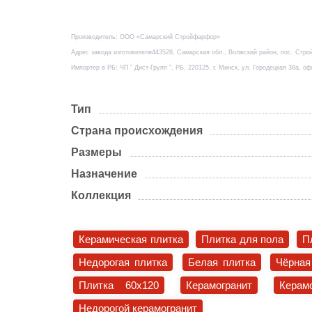
Производитель: ООО «Самарский Стройфарфор»
Адрес завода изготовителя443528, Самарская обл., Волжский район, пос. Стро
Импортер в РБ: ЧП " Дист-Групп ", РБ, 220125, г. Минск, ул. Городецкая 38а, оф
Тип
Страна происхождения
Размеры
Назначение
Коллекция
Керамическая плитка
Плитка для пола
П
Недорогая плитка
Белая плитка
Чёрная
Плитка 60x120
Керамогранит
Керам
Недорогой керамогранит