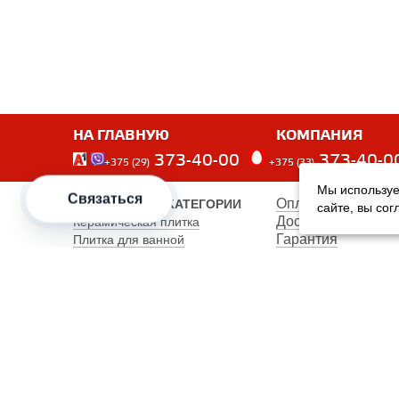
НА ГЛАВНУЮ
КОМПАНИЯ
373-40-00
373-40-0
+375 (29)
+375 (33)
Мы используе
Связаться
Оплата
ПОПУЛЯРНЫЕ КАТЕГОРИИ
сайте, вы со
Доставка
Керамическая плитка
Гарантия
Плитка для ванной
Производители
Плитка для пола
Карта сайта
Керамогранит
Клинкерная плитка
Унитазы
Мебель
Банкетки
Столы обеденные
Столы кухонные