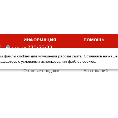
ИНФОРМАЦИЯ
ПОМОЩЬ
0
230-56-33
+ 375 (17)
м файлы cookies для улучшения работы сайта. Оставаясь на наш
Оплата
Услуги
глашаетесь с условиями использования файлов cookies.
Доставка
Производители
Оптовые продажи
База знаний
Гарантия
Вопросы и ответ
Магазины
Договор публичн