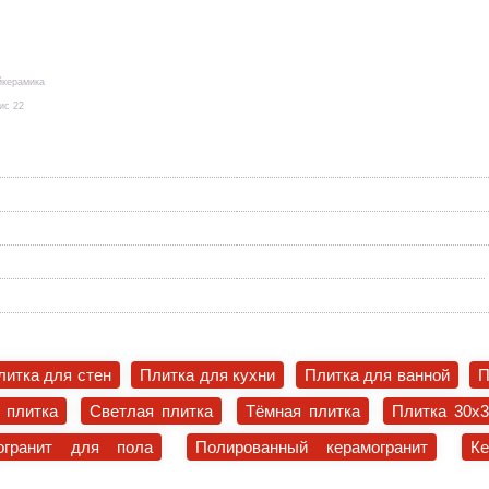
йкерамика
ис 22
литка для стен
Плитка для кухни
Плитка для ванной
П
 плитка
Светлая плитка
Тёмная плитка
Плитка 30x
огранит для пола
Полированный керамогранит
К