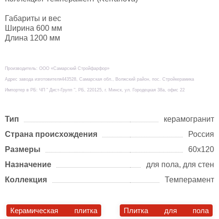
Габариты и вес
Ширина 600 мм
Длина 1200 мм
Производитель: ООО «Самарский Стройфарфор»
Адрес завода изготовителя443528, Самарская обл., Волжский район, пос. Стройкерамика
Импортер в РБ: ЧП " Дист-Групп ", РБ, 220125, г. Минск, ул. Городецкая 38а, офис 22
Тип
керамогранит
Страна происхождения
Россия
Размеры
60х120
Назначение
для пола, для стен
Коллекция
Темперамент
Керамическая плитка
Плитка для пола