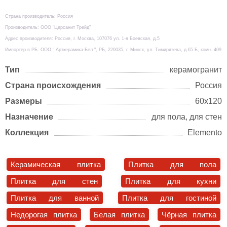
Страна производитель: Россия
Производитель: ООО "Церсанит Трейд"
Адрес производителя: Россия, г. Москва, 107076 ул. 1-я Боевская, д.5
Импортер в РБ: ООО " Арткерамика-Бел ", РБ, 220035, г. Минск, ул. Тимирязева, д.65 Б, комн. 409
Тип
керамогранит
Страна происхождения
Россия
Размеры
60х120
Назначение
для пола, для стен
Коллекция
Elemento
Керамическая плитка
Плитка для пола
Плитка для стен
Плитка для кухни
Плитка для ванной
Плитка для гостиной
Недорогая плитка
Белая плитка
Чёрная плитка