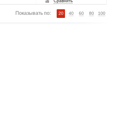
Сравнить
Показывать по:
20
40
60
80
100