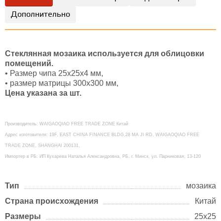
Дополнительно
Стеклянная мозаика используется для облицовки
помещений.
• Размер чипа 25х25х4 мм,
• размер матрицы 300х300 мм,
Цена указана за шт.
Производитель: WAIGAOQIAO FREE TRADE ZONE Китай
Адрес изготовителя: 19F, EAST CHINA FINANCE BLDG,28 MA JI RD, WAIGAOQIAO FREE
TRADE ZONE, SHANGHAI 200131,
Импортер в РБ: ИП Кухарева Наталья Александровна, РБ, г. Минск, ул. Парниковая, 13-120
Тип
мозаика
Страна происхождения
Китай
Размеры
25х25