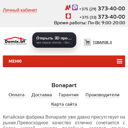
373-40-00
+375 (29)
Личный кабинет
373-40-00
+375 (33)
Время работы: Пн-Вс 9:00-20:00
Открыть 3D проекты
ТОВАРОВ:
0
при заказе плитки – бесплатно
МЕНЮ
КЕРАМИЧЕСКАЯ ПЛИТКА
КЕРАМОГРАНИТ
Bonapart
Оплата
Доставка
Гарантия
Производители
Карта сайта
Китайская фабрика Bonaparte уже давно присутствует на
рынке.Превосходное качество отлично сочетается с