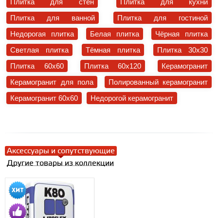
Плитка для стен
Плитка для кухни
Плитка для ванной
Плитка для гостиной
Недорогая плитка
Белая плитка
Чёрная плитка
Светлая плитка
Тёмная плитка
Плитка 30x30
Плитка 60x60
Плитка 60x120
Керамогранит
Керамогранит для пола
Полированный керамогранит
Керамогранит 60x60
Недорогой керамогранит
Аксессуары и сопутствующие
Другие товары из коллекции