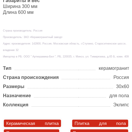
Габариты и вес
Ширина 300 мм
Длина 600 мм
Страна производитель: Россия
Производитель: ЗАО «Керамогранитный завод»
Адрес производителя: 142800, Россия, Московская область, г.Ступино, Староситненское шоссе,
владение 32
Импортер в РБ: ООО " Арткерамика-Бел ", РБ, 220035, г. Минск, ул. Тимирязева, д.65 Б, комн. 409
Тип
керамогранит
Страна происхождения
Россия
Размеры
30х60
Назначение
для пола
Коллекция
Эклипс
Керамическая плитка
Плитка для пола