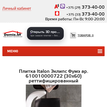
373-40-00
+375 (29)
Личный кабинет
373-40-00
+375 (33)
Время работы: Пн-Вс 9:00-20:00
Открыть 3D проекты
ТОВАРОВ:
0
при заказе плитки – бесплатно
МЕНЮ
КЕРАМИЧЕСКАЯ ПЛИТКА
КЕРАМОГРАНИТ
Плитка Italon Эклипс Фумэ ар.
610010000722 (30x60)
реттифицированный