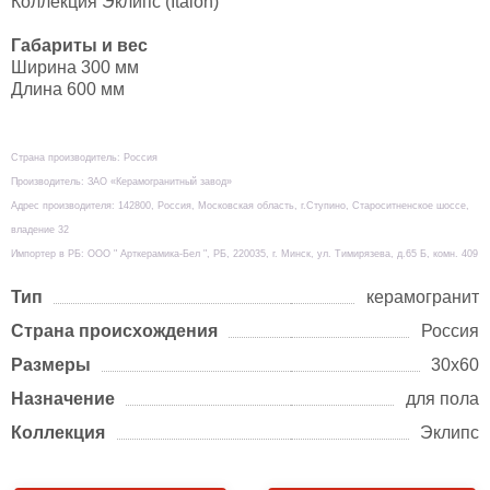
Коллекция Эклипс (Italon)
Габариты и вес
Ширина 300 мм
Длина 600 мм
Страна производитель: Россия
Производитель: ЗАО «Керамогранитный завод»
Адрес производителя: 142800, Россия, Московская область, г.Ступино, Староситненское шоссе,
владение 32
Импортер в РБ: ООО " Арткерамика-Бел ", РБ, 220035, г. Минск, ул. Тимирязева, д.65 Б, комн. 409
Тип
керамогранит
Страна происхождения
Россия
Размеры
30х60
Назначение
для пола
Коллекция
Эклипс